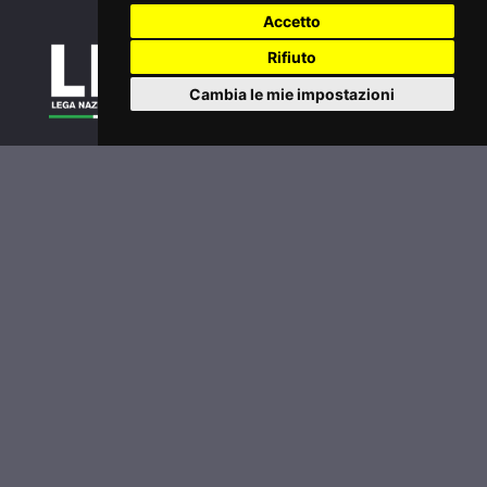
Accetto
Rifiuto
Cambia le mie impostazioni
Tornei
Classifiche
Extra
Inizia a giocare
Legafootgolf.it
Accedi
Password dimenticata?
Condizioni di utilizzo
Informativa sui Cookie
Privacy