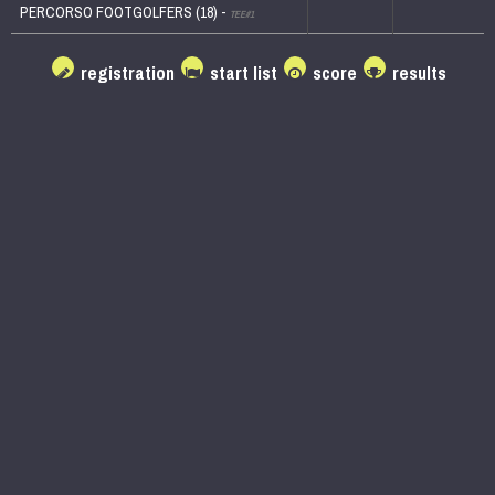
PERCORSO FOOTGOLFERS (18) -
TEE#1
registration
start list
score
results