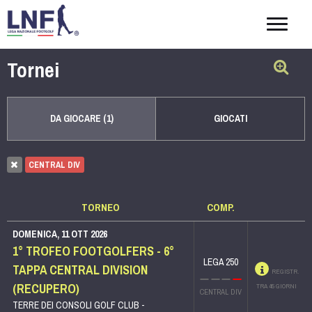
Togg
navig
Tornei
DA GIOCARE (1)
GIOCATI
CENTRAL DIV
TORNEO
COMP.
DOMENICA, 11 OTT 2026
1° TROFEO FOOTGOLFERS - 6°
LEGA 250
TAPPA CENTRAL DIVISION
REGISTR.
(RECUPERO)
TRA 45 GIORNI
CENTRAL DIV
TERRE DEI CONSOLI GOLF CLUB -