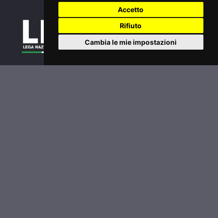
Accetto
Rifiuto
Cambia le mie impostazioni
Tornei
Classifiche
Extra
Inizia a giocare
Legafootgolf.it
Accedi
Password dimenticata?
Condizioni di utilizzo
Informativa sui Cookie
Privacy