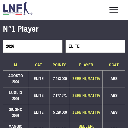
Togg
navig
N°1 Player
M
CAT
POINTS
PLAYER
SCAT
AGOSTO
ELITE
7.443,000
ZERBINI, MATTIA
ABS
2026
LUGLIO
ELITE
7.177,571
ZERBINI, MATTIA
ABS
2026
GIUGNO
ELITE
5.028,000
ZERBINI, MATTIA
ABS
2026
MAGGIO
BELLERI,