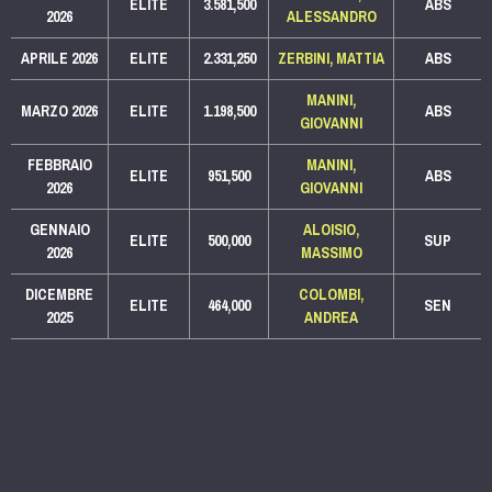
ELITE
3.581,500
ABS
2026
ALESSANDRO
APRILE 2026
ELITE
2.331,250
ZERBINI, MATTIA
ABS
MANINI,
MARZO 2026
ELITE
1.198,500
ABS
GIOVANNI
FEBBRAIO
MANINI,
ELITE
951,500
ABS
2026
GIOVANNI
GENNAIO
ALOISIO,
ELITE
500,000
SUP
2026
MASSIMO
DICEMBRE
COLOMBI,
ELITE
464,000
SEN
2025
ANDREA