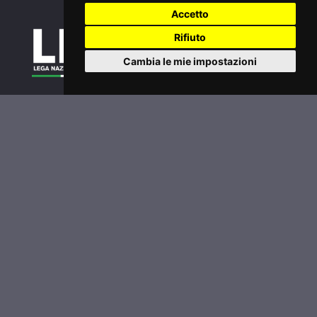
Accetto
Rifiuto
Cambia le mie impostazioni
Tornei
Classifiche
Extra
Inizia a giocare
Legafootgolf.it
Accedi
Password dimenticata?
Condizioni di utilizzo
Informativa sui Cookie
Privacy