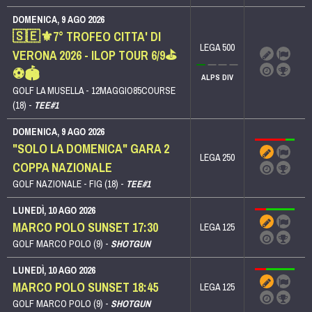
DOMENICA, 9 AGO 2026
🇸🇪⚜️7° TROFEO CITTA' DI
LEGA 500
VERONA 2026 - ILOP TOUR 6/9⛳
⚽🏟️
ALPS DIV
GOLF LA MUSELLA - 12MAGGIO85COURSE
(18) -
TEE#1
DOMENICA, 9 AGO 2026
"SOLO LA DOMENICA" GARA 2
LEGA 250
COPPA NAZIONALE
GOLF NAZIONALE - FIG (18) -
TEE#1
LUNEDÌ, 10 AGO 2026
MARCO POLO SUNSET 17:30
LEGA 125
GOLF MARCO POLO (9) -
SHOTGUN
LUNEDÌ, 10 AGO 2026
MARCO POLO SUNSET 18:45
LEGA 125
GOLF MARCO POLO (9) -
SHOTGUN