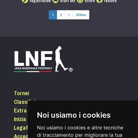
registration
start list
score
results
1
2
»
Ultima
Tornei
Classifiche
Extra
Noi usiamo i cookies
Inizia a giocare
Legafootgolf.it
Noi usiamo i cookies e altre tecniche
Accedi
di tracciamento per migliorare la tua