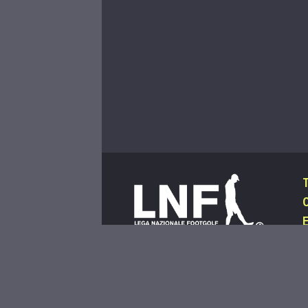
C
I
L