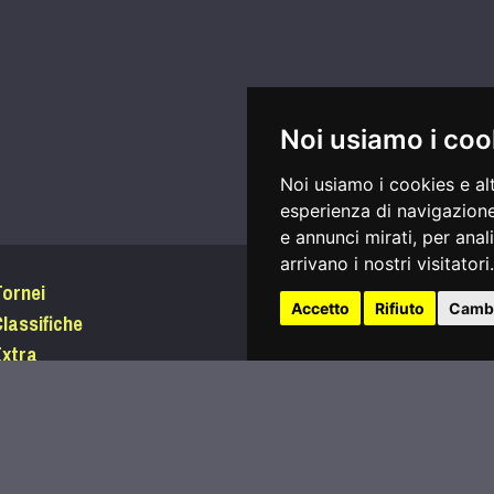
Noi usiamo i coo
Noi usiamo i cookies e al
esperienza di navigazione
e annunci mirati, per anal
arrivano i nostri visitatori.
Tornei
Accedi
Accetto
Rifiuto
Cambi
lassifiche
Password dimenticata?
Extra
Condizioni di utilizzo
nizia a giocare
Informativa sui Cookie
egafootgolf.it
Privacy