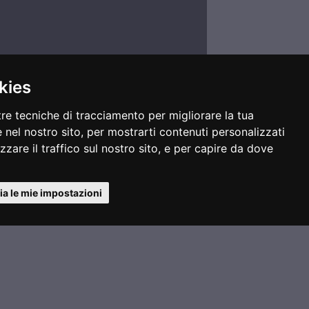
kies
tre tecniche di tracciamento per migliorare la tua
 nel nostro sito, per mostrarti contenuti personalizzati
izzare il traffico sul nostro sito, e per capire da dove
Comunica con noi
a le mie impostazioni
segreteria@legafootgolf.it