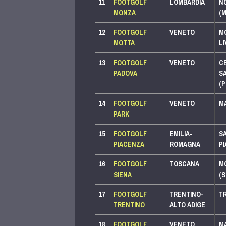
11
FOOTGOLF
LOMBARDIA
N
PACCHETTO BASIC
MONZA
(M
LEGA 250
12
FOOTGOLF
VENETO
MO
PACCHETTO SPORTIVO
MOTTA
LI
LEGA 125
13
FOOTGOLF
VENETO
C
PACCHETTO SPORTIVO
PADOVA
S
LEGA 125
(P
14
FOOTGOLF
VENETO
MA
PACCHETTO PLUS
PARK
LEGA 500
LEGA 250
15
FOOTGOLF
EMILIA-
S
PACCHETTO SPORTIVO
PIACENZA
ROMAGNA
PI
LEGA 125
16
FOOTGOLF
TOSCANA
M
PACCHETTO BASIC
SIENA
(S
LEGA 250
17
FOOTGOLF
TRENTINO-
T
PACCHETTO PLUS
TRENTINO
ALTO ADIGE
LEGA 500
LEGA 250
18
FOOTGOLF
VENETO
MA