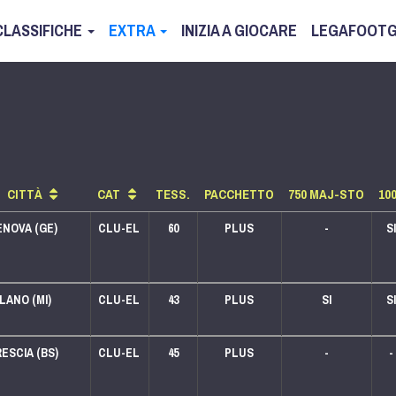
CLASSIFICHE
EXTRA
INIZIA A GIOCARE
LEGAFOOTG
CITTÀ
CAT
TESS.
PACCHETTO
750 MAJ-STO
10
ENOVA (GE)
CLU-EL
60
PLUS
-
SI
LANO (MI)
CLU-EL
43
PLUS
SI
SI
LEGA 250
LEGA 125
ESCIA (BS)
CLU-EL
45
PLUS
-
-
LEGA 250
LEGA 125