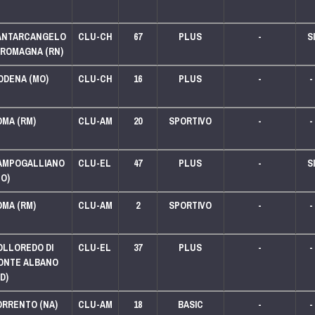
LEGA 250
LEGA 125
ANTARCANGELO
CLU-CH
67
PLUS
-
SI
 ROMAGNA (RN)
ODENA (MO)
CLU-CH
16
PLUS
-
-
LEGA 250
LEGA 125
OMA (RM)
CLU-AM
20
SPORTIVO
-
-
LEGA 125
AMPOGALLIANO
CLU-EL
47
PLUS
-
SI
O)
OMA (RM)
CLU-AM
2
SPORTIVO
-
-
LEGA 250
LEGA 125
OLLOREDO DI
CLU-EL
37
PLUS
-
-
ONTE ALBANO
D)
ORRENTO (NA)
CLU-AM
18
BASIC
-
-