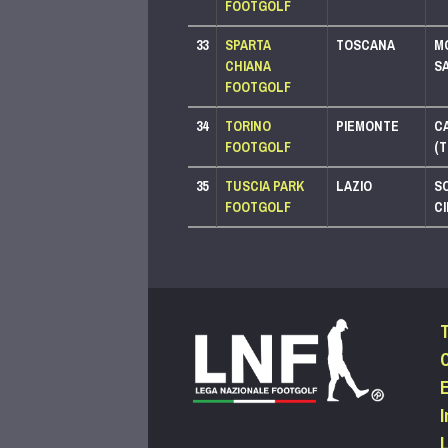
FOOTGOLF
LEGA 500
LEGA 250
33
SPARTA
TOSCANA
M
PACCHETTO BASIC
CHIANA
SA
FOOTGOLF
LEGA 250
34
TORINO
PIEMONTE
C
PACCHETTO SPORTIVO
FOOTGOLF
(T
LEGA 125
35
TUSCIA PARK
LAZIO
S
PACCHETTO BASIC
FOOTGOLF
CI
LEGA 250
PACCHETTO SPORTIVO
LEGA 125
C
I
L