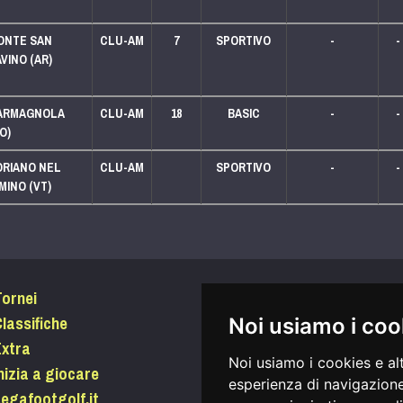
LEGA 125
ONTE SAN
CLU-AM
7
SPORTIVO
-
-
VINO (AR)
LEGA 125
ARMAGNOLA
CLU-AM
18
BASIC
-
-
O)
ORIANO NEL
CLU-AM
SPORTIVO
-
-
MINO (VT)
LEGA 125
Tornei
Accedi
lassifiche
Password dimenticata?
Noi usiamo i coo
Extra
Condizioni di utilizzo
Noi usiamo i cookies e al
nizia a giocare
Informativa sui Cookie
esperienza di navigazione
egafootgolf.it
Privacy