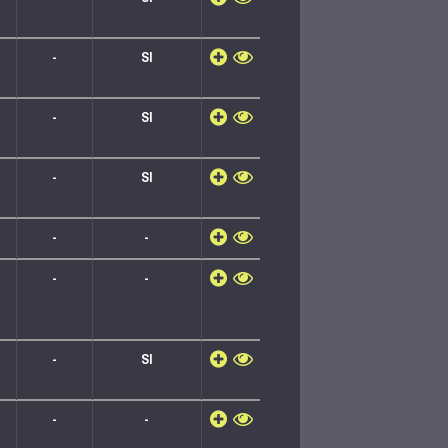
-
SI
-
SI
-
SI
-
-
-
-
-
SI
-
-