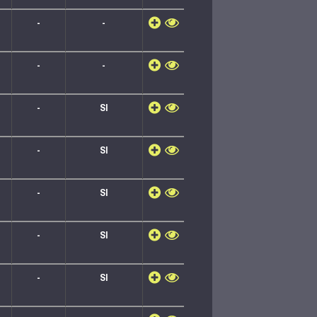
-
-
-
-
-
SI
-
SI
-
SI
-
SI
-
SI