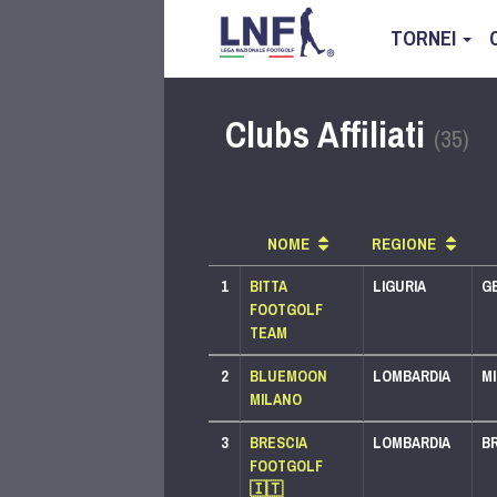
TORNEI
Clubs Affiliati
(35)
NOME
REGIONE
1
BITTA
LIGURIA
G
FOOTGOLF
TEAM
2
BLUEMOON
LOMBARDIA
MI
PACCHETTO PLUS
MILANO
LEGA 1000
LEGA 500
3
BRESCIA
LOMBARDIA
BR
PACCHETTO PLUS
FOOTGOLF
LEGA 1000
🇮🇹
LEGA 750
LEGA 500