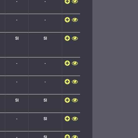
-
-
-
-
SI
SI
-
-
-
-
SI
SI
-
SI
-
SI