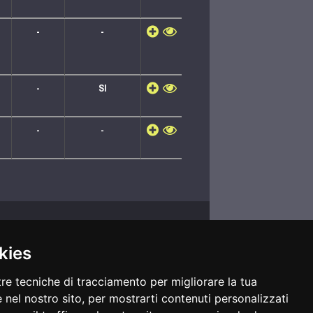
-
-
-
SI
-
-
Comunica con noi
segreteria@legafootgolf.it
kies
tre tecniche di tracciamento per migliorare la tua
 nel nostro sito, per mostrarti contenuti personalizzati