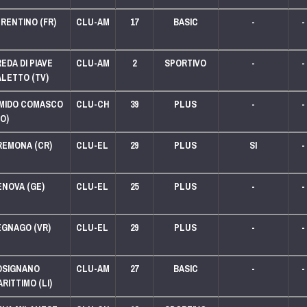
RENTINO (FR)
CLU-AM
17
BASIC
-
-
LEGA 125
EDA DI PIAVE
CLU-AM
2
SPORTIVO
-
-
ALETTO (TV)
LEGA 125
IMIDO COMASCO
CLU-CH
39
PLUS
-
-
O)
REMONA (CR)
CLU-EL
29
PLUS
SI
-
LEGA 125
ENOVA (GE)
CLU-EL
25
PLUS
-
-
LEGA 250
LEGA 125
EGNAGO (VR)
CLU-EL
29
PLUS
-
-
LEGA 125
OSIGNANO
CLU-AM
27
BASIC
-
-
RITTIMO (LI)
LEGA 125