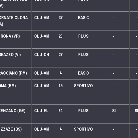
V)
LEGA 250
LEGA 125
ORNATE OLONA
CLU-AM
37
BASIC
-
-
A)
LEGA 125
ERONA (VR)
CLU-AM
28
PLUS
-
-
LEGA 125
EAZZO (VI)
CLU-CH
27
PLUS
-
-
LEGA 125
RACCIANO (RM)
CLU-AM
4
BASIC
-
-
OMA (RM)
CLU-AM
15
SPORTIVO
-
-
LEGA 125
LEGA 125
RENZANO (GE)
CLU-EL
64
PLUS
SI
SI
ZZAZE (BS)
CLU-AM
4
SPORTIVO
-
-