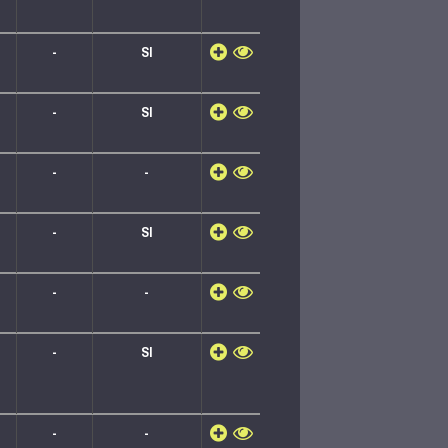
-
SI
-
SI
-
-
-
SI
-
-
-
SI
-
-