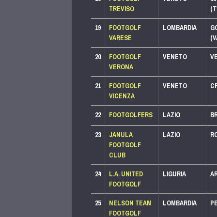
PACCHETTO PLUS
TREVISO
(T
LEGA 750
LEGA 500
19
FOOTGOLF
LOMBARDIA
G
PACCHETTO PLUS
VARESE
(V
LEGA 500
LEGA 250
20
FOOTGOLF
VENETO
V
PACCHETTO BASIC
VERONA
LEGA 250
21
FOOTGOLF
VENETO
CR
PACCHETTO PLUS
VICENZA
LEGA 500
LEGA 250
22
FOOTGOLFERS
LAZIO
B
PACCHETTO PLUS
23
JANULA
LAZIO
R
PACCHETTO BASIC
LEGA 500
LEGA 250
FOOTGOLF
CLUB
LEGA 250
24
L.A. UNITED
LIGURIA
A
PACCHETTO SPORTIVO
FOOTGOLF
LEGA 125
25
NELSON TEAM
LOMBARDIA
PE
PACCHETTO PLUS
FOOTGOLF