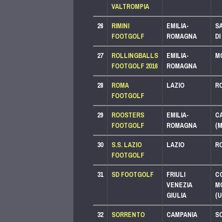
LEGA 1000
VALTROMPIA
LEGA 750
LEGA 500
26
RIMINI
EMILIA-
S
PACCHETTO SPORTIVO
FOOTGOLF
ROMAGNA
DI
LEGA 125
27
ROLLINGBALLS
EMILIA-
M
PACCHETTO PLUS
FOOTGOLF 2016
ROMAGNA
LEGA 1000
LEGA 500
28
ROMA
LAZIO
R
PACCHETTO PLUS
FOOTGOLF
LEGA 500
LEGA 250
29
ROOSTERS
EMILIA-
C
PACCHETTO SPORTIVO
FOOTGOLF
ROMAGNA
(M
LEGA 125
30
S.S. LAZIO
LAZIO
R
PACCHETTO PLUS
FOOTGOLF
LEGA 1000
LEGA 500
31
SD FOOTGOLF
FRIULI
C
PACCHETTO SPORTIVO
VENEZIA
M
LEGA 125
GIULIA
(U
32
SORRENTO
CAMPANIA
S
PACCHETTO PLUS