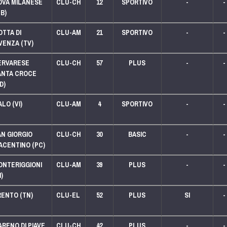
OVA MILANESE
CLU-CH
12
SPORTIVO
-
-
B)
LEGA 125
TTA DI
CLU-AM
21
SPORTIVO
-
-
VENZA (TV)
ERVARESE
CLU-CH
57
PLUS
-
-
ANTA CROCE
D)
LO (VI)
CLU-AM
4
SPORTIVO
-
-
LEGA 125
AN GIORGIO
CLU-CH
30
BASIC
-
-
ACENTINO (PC)
ONTERIGGIONI
CLU-AM
39
PLUS
-
-
I)
LEGA 125
RENTO (TN)
CLU-EL
52
PLUS
SI
-
LEGA 125
RENO DI PIAVE
CLU-CH
42
PLUS
-
-