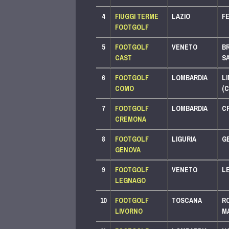
4
FIUGGI TERME
LAZIO
FE
PACCHETTO PLUS
FOOTGOLF
LEGA 500
LEGA 250
5
FOOTGOLF
VENETO
BR
PACCHETTO BASIC
CAST
S
LEGA 250
6
FOOTGOLF
LOMBARDIA
L
PACCHETTO SPORTIVO
COMO
(C
LEGA 125
7
FOOTGOLF
LOMBARDIA
C
PACCHETTO PLUS
CREMONA
LEGA 500
LEGA 250
8
FOOTGOLF
LIGURIA
G
PACCHETTO PLUS
GENOVA
LEGA 750
LEGA 500
9
FOOTGOLF
VENETO
L
PACCHETTO PLUS
LEGNAGO
LEGA 500
LEGA 250
10
FOOTGOLF
TOSCANA
R
PACCHETTO PLUS
LIVORNO
MA
LEGA 500
LEGA 250