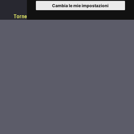
Cambia le mie impostazioni
Tornei
Classifiche
Extra
Inizia a giocare
Legafootgolf.it
Accedi
Password dimenticata?
Condizioni di utilizzo
Informativa sui Cookie
Privacy
Comunica con noi
segreteria@legafootgolf.it