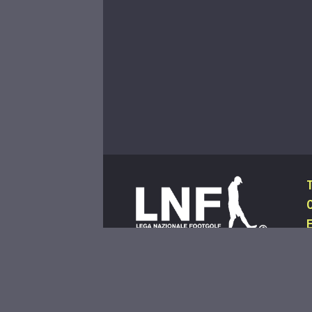
C
I
L