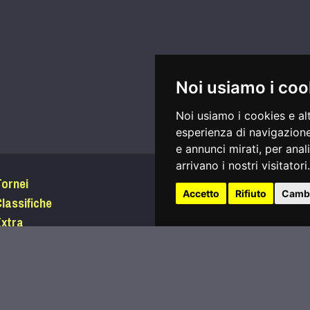
Noi usiamo i coo
Noi usiamo i cookies e al
esperienza di navigazione
e annunci mirati, per anal
arrivano i nostri visitatori.
Tornei
Accedi
Accetto
Rifiuto
Cambi
lassifiche
Password dimenticata?
Extra
Condizioni di utilizzo
nizia a giocare
Informativa sui Cookie
egafootgolf.it
Privacy