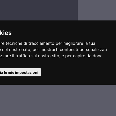
kies
tre tecniche di tracciamento per migliorare la tua
 nel nostro sito, per mostrarti contenuti personalizzati
izzare il traffico sul nostro sito, e per capire da dove
Comunica con noi
a le mie impostazioni
segreteria@legafootgolf.it