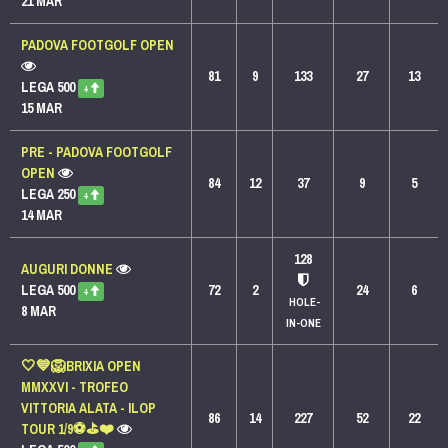
21 MAR
PADOVA FOOTGOLF OPEN
81
9
133
27
13
LEGA 500
+
15 MAR
PRE - PADOVA FOOTGOLF
OPEN
84
12
37
9
5
LEGA 250
+
14 MAR
128
AUGURI DONNE
LEGA 500
72
2
24
6
+
HOLE-
8 MAR
IN-ONE
🤍💙🦁BRIXIA OPEN
MMXXVI - TROFEO
VITTORIA ALATA - ILOP
86
14
227
52
22
TOUR 1/9⚽⛳❤️