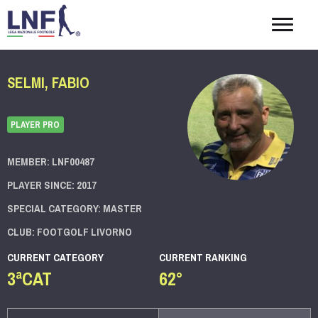
Togg
navig
SELMI, FABIO
PLAYER PRO
MEMBER: LNF00487
PLAYER SINCE: 2017
SPECIAL CATEGORY: MASTER
CLUB: FOOTGOLF LIVORNO
CURRENT CATEGORY
CURRENT RANKING
3ªCAT
62°