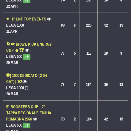
LEGA 500
74
2
139
18
6
+
12 APR
⭐️| 1° LNF TOP EVENTS
LEGA 1000
80
8
225
32
13
11 APR
🌀🪽 BRAVE KICK ENERGY
CUP 🔥🏆
76
5
118
18
9
LEGA 500
+
29 MAR
⚽| 1000 DEDICATO (2/3/4
CAT) | 1/2
78
7
164
39
13
LEGA 1000 (*)
28 MAR
5° ROOSTERS CUP - 2°
TAPPA REGIONALE EMILIA
ROMAGNA 2026
73
2
184
42
15
LEGA 500
+