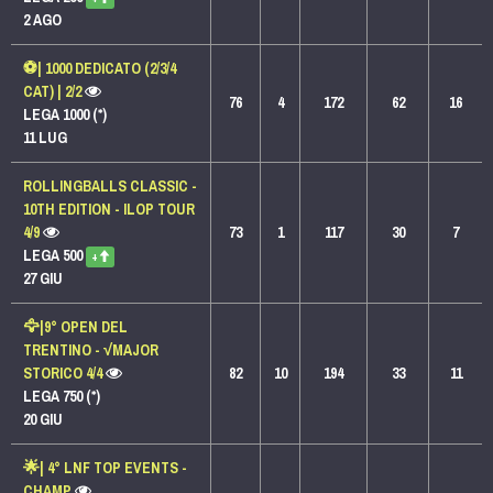
2 AGO
⚽| 1000 DEDICATO (2/3/4
CAT) | 2/2
76
4
172
62
16
LEGA 1000 (*)
11 LUG
ROLLINGBALLS CLASSIC -
10TH EDITION - ILOP TOUR
4/9
73
1
117
30
7
LEGA 500
+
27 GIU
🦅|9° OPEN DEL
TRENTINO - √MAJOR
STORICO 4/4
82
10
194
33
11
LEGA 750 (*)
20 GIU
🌟| 4° LNF TOP EVENTS -
CHAMP