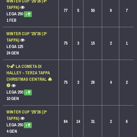
WINTER CUP '25/'26 (4^
TAPPA)
77
5
50
9
7
LEGA 250
+
1 FEB
WINTER CUP '25/'26 (3^
TAPPA)
75
3
15
2
1
LEGA 125
24 GEN
✨🌠 LA COMETA DI
HALLEY – TERZA TAPPA
CHRISTMAS CENTRAL 🎄
75
3
29
4
2
⚽
LEGA 250
+
10 GEN
WINTER CUP '25/'26 (2^
TAPPA)
84
14
31
2
6
LEGA 250
+
4 GEN