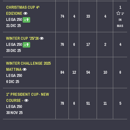
CHRISTMAS CUP 4^
1
EDIZIONE
1º
74
4
33
4
LEGA 250
IN
+
21 DIC 25
MAS
WINTER CUP '25/'26
LEGA 250
76
6
17
2
4
+
20 DIC 25
WINTER CHALLENGE 2025
MATTINA
84
12
54
10
6
LEGA 250
6 DIC 25
1° PRESIDENT CUP- NEW
COURSE -
78
6
51
11
5
LEGA 250
30 NOV 25