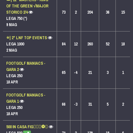
OF THE GREEN √MAJOR
STORICO 2/4
73
2
204
36
15
LEGA 750 (*)
9 MAG
⭐️| 2° LNF TOP EVENTS
LEGA 1000
84
12
260
52
18
2 MAG
FOOTGOLF MANIACS -
GARA 2
65
-4
21
3
1
LEGA 250
18 APR
FOOTGOLF MANIACS -
GARA 1
66
-3
31
5
2
LEGA 250
18 APR
500 IN CASA FIG🏌🏻‍♂️⚽⛳