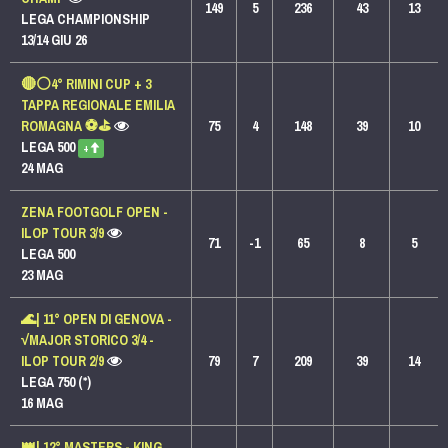
149
5
236
43
13
LEGA CHAMPIONSHIP
13/14 GIU 26
🔴⚪️4° RIMINI CUP + 3
TAPPA REGIONALE EMILIA
ROMAGNA ⚽️⛳️
75
4
148
39
10
LEGA 500
+
24 MAG
ZENA FOOTGOLF OPEN -
ILOP TOUR 3/9
71
-1
65
8
5
LEGA 500
23 MAG
🌊| 11° OPEN DI GENOVA -
√MAJOR STORICO 3/4 -
ILOP TOUR 2/9
79
7
209
39
14
LEGA 750 (*)
16 MAG
👑| 12° MASTERS - KING