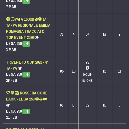
LEGA 500
+
7 MAR
🔴⚪️VAI A 1000!!!⛳️⚽️ 1^
TAPPA REGIONALE EMILIA
ROMAGNA TRACCIATO
76
4
57
14
2
TOP EVENT 2026
LEGA 250
+
1 MAR
TRIVENETO CUP 2026 - 6°
73
TAPPA
85
13
15
11
LEGA 250
HOLE-
+
28 FEB
IN-ONE
🤍💙🦁 ROSSERA COME
BACK - LEGA 250 ⚽⛳❤️
69
E
62
10
3
LEGA 250
+
21 FEB