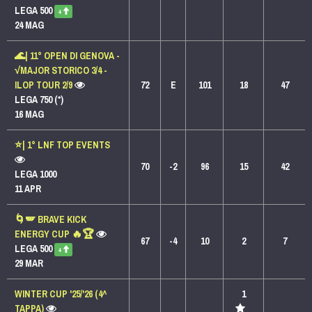
LEGA 500
+
24 MAG
🌊| 11° OPEN DI GENOVA -
√MAJOR STORICO 3/4 -
ILOP TOUR 2/9
72
E
101
18
47
LEGA 750 (*)
16 MAG
⭐️| 1° LNF TOP EVENTS
70
-2
96
15
42
LEGA 1000
11 APR
🌀🪽 BRAVE KICK
ENERGY CUP 🔥🏆
67
-4
10
2
7
LEGA 500
+
29 MAR
WINTER CUP '25/'26 (4^
1
TAPPA)