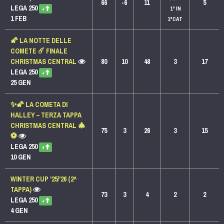
66
-6
11
5
LEGA 250
1º IN
+
1 FEB
1ªCAT
🌠 LA NOTTE DELLE
COMETE ☄️ FINALE
CHRISTMAS CENTRAL
80
10
48
3
17
LEGA 250
+
25 GEN
✨🌠 LA COMETA DI
HALLEY – TERZA TAPPA
CHRISTMAS CENTRAL 🎄
75
3
26
3
15
⚽
LEGA 250
+
10 GEN
WINTER CUP '25/'26 (2^
TAPPA)
73
3
4
2
2
LEGA 250
+
4 GEN