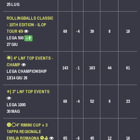
25 LUG
ROLLINGBALLS CLASSIC
- 10TH EDITION - ILOP
TOUR 4/9
68
-4
39
8
18
LEGA 500
+
27 GIU
🌟| 4° LNF TOP EVENTS -
CHAMP
143
-1
163
44
61
LEGA CHAMPIONSHIP
13/14 GIU 26
⭐️| 3° LNF TOP EVENTS
68
-4
52
9
23
LEGA 1000
30 MAG
🔴⚪️4° RIMINI CUP + 3
TAPPA REGIONALE
EMILIA ROMAGNA ⚽️⛳️
65
-6
45
12
16