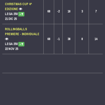
CHRISTMAS CUP 4^
EDIZIONE
68
-2
16
3
7
LEGA 250
+
21 DIC 25
ROLLINGBALLS
PREMIERE - INDIVIDUALE
68
-1
38
8
14
LEGA 250
+
22 NOV 25