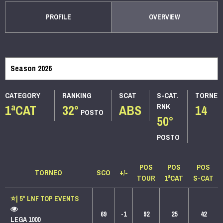
PROFILE
OVERVIEW
CATEGORY
RANKING
SCAT
S-CAT.
TORNEI
1ªCAT
32°
ABS
14
RNK
POSTO
50°
POSTO
POS
POS
POS
TORNEO
SCO
+/-
TOUR
1ªCAT
S-CAT
⭐️| 5° LNF TOP EVENTS
69
-1
92
25
42
LEGA 1000