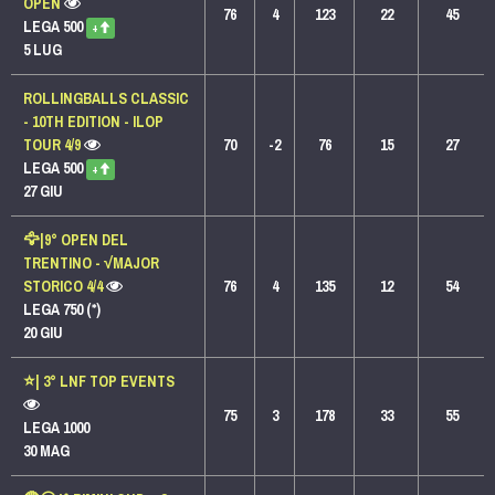
OPEN
76
4
123
22
45
LEGA 500
+
5 LUG
ROLLINGBALLS CLASSIC
- 10TH EDITION - ILOP
TOUR 4/9
70
-2
76
15
27
LEGA 500
+
27 GIU
🦅|9° OPEN DEL
TRENTINO - √MAJOR
STORICO 4/4
76
4
135
12
54
LEGA 750 (*)
20 GIU
⭐️| 3° LNF TOP EVENTS
75
3
178
33
55
LEGA 1000
30 MAG