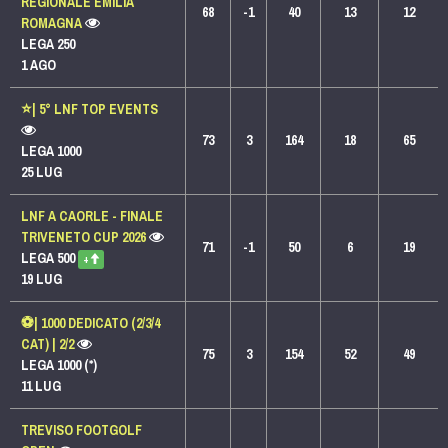
REGIONALE EMILIA
68
-1
40
13
12
ROMAGNA
LEGA 250
1 AGO
⭐️| 5° LNF TOP EVENTS
73
3
164
18
65
LEGA 1000
25 LUG
LNF A CAORLE - FINALE
TRIVENETO CUP 2026
71
-1
50
6
19
LEGA 500
+
19 LUG
⚽| 1000 DEDICATO (2/3/4
CAT) | 2/2
75
3
154
52
49
LEGA 1000 (*)
11 LUG
TREVISO FOOTGOLF