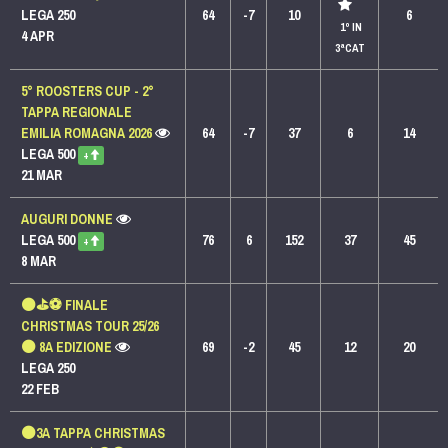
LEGA 250
64
-7
10
6
1º IN
4 APR
3ªCAT
5° ROOSTERS CUP - 2°
TAPPA REGIONALE
EMILIA ROMAGNA 2026
64
-7
37
6
14
LEGA 500
+
21 MAR
AUGURI DONNE
LEGA 500
76
6
152
37
45
+
8 MAR
⚫️⛳️⚽️ FINALE
CHRISTMAS TOUR 25/26
⚫️ 8A EDIZIONE
69
-2
45
12
20
LEGA 250
22 FEB
⚫️3A TAPPA CHRISTMAS