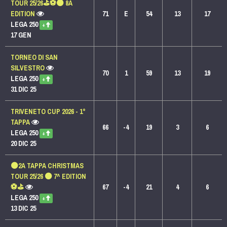
TOUR 25/26⛳️⚽️⚫️ 8A
EDITION
71
E
54
13
17
LEGA 250
+
17 GEN
TORNEO DI SAN
SILVESTRO
70
1
59
13
19
LEGA 250
+
31 DIC 25
TRIVENETO CUP 2026 - 1°
TAPPA
66
-4
19
3
6
LEGA 250
+
20 DIC 25
⚫️2A TAPPA CHRISTMAS
TOUR 25/26 ⚫️ 7^ EDITION
⚽️⛳️
67
-4
21
4
6
LEGA 250
+
13 DIC 25