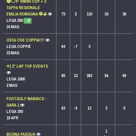
🔴⚪️4° RIMINI CUP + 3
TAPPA REGIONALE
EMILIA ROMAGNA ⚽️⛳️
73
2
133
33
38
LEGA 500
+
24 MAG
OSTA CHE COPPIA!!!!
LEGA COPPIE
64
-7
3
23 MAG
⭐️| 2° LNF TOP EVENTS
85
13
262
54
89
LEGA 1000
2 MAG
FOOTGOLF MANIACS -
GARA 1
63
-6
13
2
5
LEGA 250
18 APR
1
BUONA PASQUA