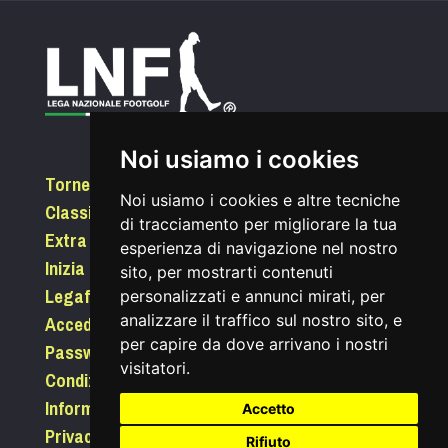
Noi usiamo i cookies
Tornei
Noi usiamo i cookies e altre tecniche
Classifiche
di tracciamento per migliorare la tua
Extra
esperienza di navigazione nel nostro
Inizia a giocare
sito, per mostrarti contenuti
Legafootgolf.it
personalizzati e annunci mirati, per
Accedi
analizzare il traffico sul nostro sito, e
per capire da dove arrivano i nostri
Password dimenticata?
visitatori.
Condizioni di utilizzo
Informativa sui Cookie
Accetto
Privacy
Rifiuto