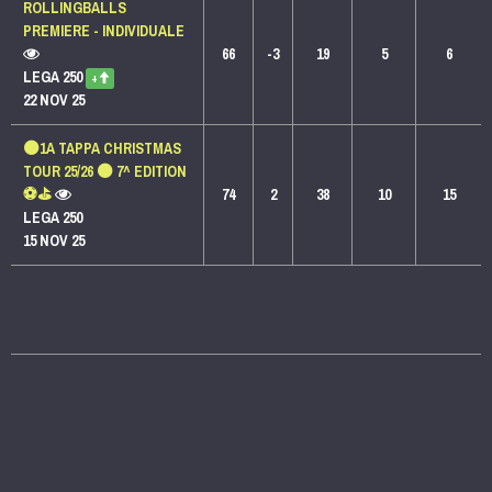
ROLLINGBALLS
PREMIERE - INDIVIDUALE
66
-3
19
5
6
LEGA 250
+
22 NOV 25
⚫️1A TAPPA CHRISTMAS
TOUR 25/26 ⚫️ 7^ EDITION
⚽️⛳️
74
2
38
10
15
LEGA 250
15 NOV 25