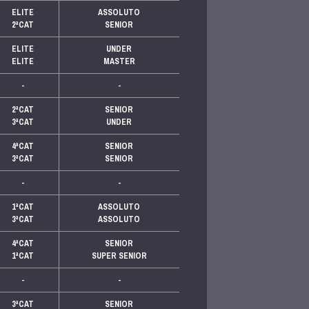
ELITE
ASSOLUTO
2ªCAT
SENIOR
ELITE
UNDER
ELITE
MASTER
-
-
2ªCAT
SENIOR
3ªCAT
UNDER
4ªCAT
SENIOR
3ªCAT
SENIOR
-
-
1ªCAT
ASSOLUTO
3ªCAT
ASSOLUTO
4ªCAT
SENIOR
1ªCAT
SUPER SENIOR
-
-
3ªCAT
SENIOR