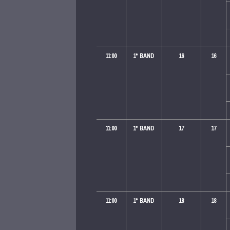
11:00
1
° BAND
16
16
11:00
1
° BAND
17
17
11:00
1
° BAND
18
18