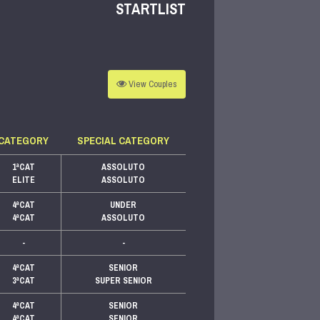
STARTLIST
View
Couples
CATEGORY
SPECIAL CATEGORY
1ªCAT
ASSOLUTO
ELITE
ASSOLUTO
4ªCAT
UNDER
4ªCAT
ASSOLUTO
-
-
4ªCAT
SENIOR
3ªCAT
SUPER SENIOR
4ªCAT
SENIOR
4ªCAT
SENIOR