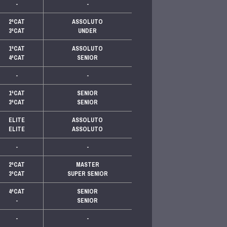
-
-
2ªCAT
ASSOLUTO
3ªCAT
UNDER
1ªCAT
ASSOLUTO
4ªCAT
SENIOR
-
-
1ªCAT
SENIOR
3ªCAT
SENIOR
ELITE
ASSOLUTO
ELITE
ASSOLUTO
-
-
2ªCAT
MASTER
3ªCAT
SUPER SENIOR
4ªCAT
SENIOR
-
SENIOR
-
-