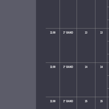
11:00
1
° BAND
13
13
11:00
1
° BAND
14
14
11:00
1
° BAND
15
15