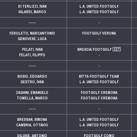
DI TERLIZZI, IVAN
L.A. UNITED FOOTGOLF
GILARDI, MARCO
L.A. UNITED FOOTGOLF
------
-
FEROLETO, MARCANTONIO
FOOTGOLF VERONA
GENOVESE, LUCA
-
PELATI, IVAN
BRESCIA FOOTGOLF
🇮🇹
PELATI, FILIPPO
-
------
-
BOSIO, EDOARDO
BITTA FOOTGOLF TEAM
GESTRO, IVAN
L.A. UNITED FOOTGOLF
ZAGHINI, EMANUELE
FOOTGOLF CREMONA
TOMELLA, MARCO
FOOTGOLF CREMONA
------
-
BRESSAN, SIMONA
L.A. UNITED FOOTGOLF
CAMBRIA, OTTAVIO
L.A. UNITED FOOTGOLF
DILUISE, ANTONIO
FOOTGOLF COMO