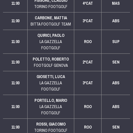
FISSORE, CLAUDIO
11:00
4ªCAT
MAS
TORINO FOOTGOLF
CARBONE, MATTIA
11:00
3ªCAT
ABS
BITTA FOOTGOLF TEAM
QUIRICI, PAOLO
11:00
LA GAZZELLA
ROO
SUP
FOOTGOLF
POLETTO, ROBERTO
11:00
2ªCAT
SEN
FOOTGOLF GENOVA
GIOSETTI, LUCA
11:00
LA GAZZELLA
3ªCAT
ABS
FOOTGOLF
PORTELLO, MARIO
11:00
LA GAZZELLA
ROO
ABS
FOOTGOLF
ROSSI, GIACOMO
11:00
ROO
SEN
TORINO FOOTGOLF