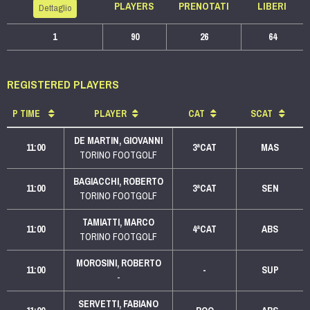
PLAYERS
PRENOTATI
LIBERI
Dettaglio
1
90
26
64
REGISTERED PLAYERS
P
TIME
PLAYER
CAT
SCAT
DE MARTIN, GIOVANNI
11:00
3ªCAT
MAS
TORINO FOOTGOLF
BAGIACCHI, ROBERTO
11:00
3ªCAT
SEN
TORINO FOOTGOLF
TAMIATTI, MARCO
11:00
4ªCAT
ABS
TORINO FOOTGOLF
MOROSINI, ROBERTO
11:00
-
SUP
-
SERVETTI, FABIANO