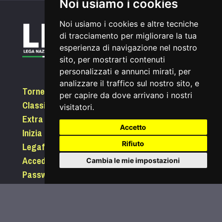
Noi usiamo i cookies
Noi usiamo i cookies e altre tecniche
di tracciamento per migliorare la tua
esperienza di navigazione nel nostro
sito, per mostrarti contenuti
personalizzati e annunci mirati, per
analizzare il traffico sul nostro sito, e
Tornei
per capire da dove arrivano i nostri
Classifiche
visitatori.
Extra
Accetto
Inizia a giocare
Legafootgolf.it
Rifiuto
Accedi
Cambia le mie impostazioni
Password dimenticata?
Condizioni di utilizzo
Informativa sui Cookie
Privacy