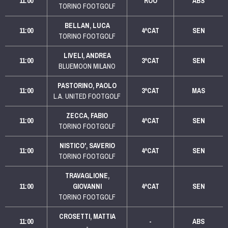
11:00
ROO
ABS
TORINO FOOTGOLF
BELLAN, LUCA
11:00
4ªCAT
SEN
TORINO FOOTGOLF
LIVELI, ANDREA
11:00
3ªCAT
SEN
BLUEMOON MILANO
PASTORINO, PAOLO
11:00
3ªCAT
MAS
L.A. UNITED FOOTGOLF
ZECCA, FABIO
11:00
4ªCAT
SEN
TORINO FOOTGOLF
NISTICO', SAVERIO
11:00
4ªCAT
SEN
TORINO FOOTGOLF
TRAVAGLIONE,
11:00
GIOVANNI
4ªCAT
SEN
TORINO FOOTGOLF
CROSETTI, MATTIA
11:00
-
ABS
-