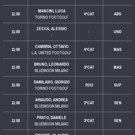
MANCINI, LUCA
11:00
4ªCAT
ABS
TORINO FOOTGOLF
ZECCA, ALESSIO
11:00
-
UND
-
CAMBRIA, OTTAVIO
11:00
4ªCAT
MAS
L.A. UNITED FOOTGOLF
BRUNO, LEONARDO
11:00
3ªCAT
MAS
BLUEMOON MILANO
DAMILANO, GIORGIO
11:00
ROO
SUP
TORINO FOOTGOLF
ARIAUDO, ANDREA
11:00
2ªCAT
SEN
BLUEMOON MILANO
PRATO, DANIELE
11:00
3ªCAT
SEN
BLUEMOON MILANO