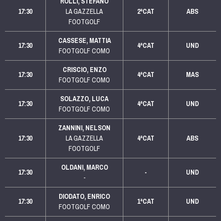
ROLLI, STEFANO
17:30
LA GAZZELLA
2ªCAT
ABS
FOOTGOLF
CASSESE, MATTIA
17:30
4ªCAT
UND
FOOTGOLF COMO
CRISCIO, ENZO
17:30
4ªCAT
MAS
FOOTGOLF COMO
SOLAZZO, LUCA
17:30
4ªCAT
UND
FOOTGOLF COMO
ZANNINI, NELSON
17:30
LA GAZZELLA
4ªCAT
ABS
FOOTGOLF
OLDANI, MARCO
17:30
-
UND
-
DIODATO, ENRICO
17:30
1ªCAT
UND
FOOTGOLF COMO