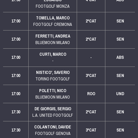
FOOTGOLF MONZA
TOMELLA, MARCO
17:00
2ªCAT
SEN
FOOTGOLF CREMONA
FERRETTI, ANDREA
17:00
2ªCAT
SEN
BLUEMOON MILANO
CURTI, MARCO
17:00
-
ABS
-
NISTICO', SAVERIO
17:00
3ªCAT
SEN
TORINO FOOTGOLF
POLETTI, NICO
17:00
ROO
UND
BLUEMOON MILANO
DE GIORGIS, SERGIO
17:30
2ªCAT
SEN
L.A. UNITED FOOTGOLF
COLANTONI, DAVIDE
17:30
3ªCAT
SEN
FOOTGOLF GENOVA