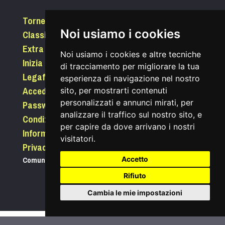
Tornei
Classifiche
Noi usiamo i cookies
Extra
Noi usiamo i cookies e altre tecniche
Inizia a giocare
di tracciamento per migliorare la tua
Legafootgolf.it
esperienza di navigazione nel nostro
Accedi
sito, per mostrarti contenuti
Password dimenticata?
personalizzati e annunci mirati, per
analizzare il traffico sul nostro sito, e
Condizioni di utilizzo
per capire da dove arrivano i nostri
Informativa sui Cookie
visitatori.
Privacy
Comunica con noi
segreteria@legafootgolf.it
Accetto
Rifiuto
Cambia le mie impostazioni
©
2026
Lega Nazionale Footgolf | P.I-C.F.09745490962