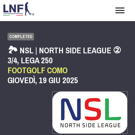
Togg
navig
COMPLETED
🏞️ NSL | NORTH SIDE LEAGUE ②
3/4, LEGA 250
FOOTGOLF COMO
GIOVEDÌ, 19 GIU 2025