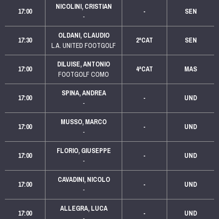
NICOLINI, CRISTIAN
17:00
-
SEN
-
OLDANI, CLAUDIO
17:30
2ªCAT
SEN
L.A. UNITED FOOTGOLF
DILUISE, ANTONIO
17:00
4ªCAT
MAS
FOOTGOLF COMO
SPINA, ANDREA
17:00
-
UND
-
MUSSO, MARCO
17:00
-
UND
-
FLORIO, GIUSEPPE
17:00
-
UND
-
CAVADINI, NICOLO
17:00
-
UND
-
ALLEGRA, LUCA
17:00
-
UND
-