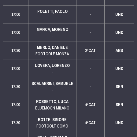
POLETTI, PAOLO
17:00
-
UND
-
MANCA, MORENO
17:00
-
UND
-
MERLO, DANIELE
17:30
2ªCAT
ABS
FOOTGOLF MONZA
LOVERA, LORENZO
17:00
-
UND
-
SCALABRINI, SAMUELE
17:30
-
SEN
-
ROSSETTO, LUCA
17:00
4ªCAT
SEN
BLUEMOON MILANO
BOTTE, SIMONE
17:30
4ªCAT
UND
FOOTGOLF COMO