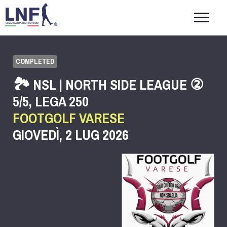
Togg
navig
COMPLETED
🏞️ NSL | NORTH SIDE LEAGUE ②
5/5, LEGA 250
FOOTGOLF VARESE
GIOVEDÌ, 2 LUG 2026