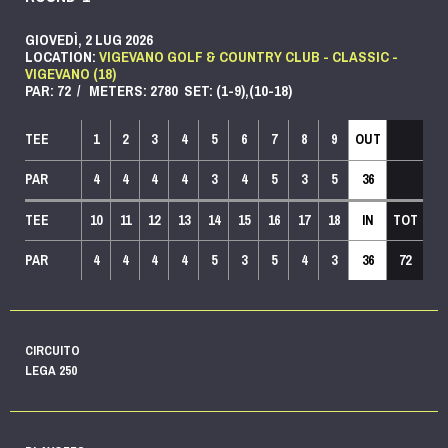
GIOVEDÌ, 2 LUG 2026
LOCATION:
VIGEVANO GOLF & COUNTRY CLUB - CLASSIC -
VIGEVANO (18)
PAR: 72 / METERS: 2780 SET: (1-9),(10-18)
TEE
1
2
3
4
5
6
7
8
9
OUT
PAR
4
4
4
4
3
4
5
3
5
36
TEE
10
11
12
13
14
15
16
17
18
IN
TOT
PAR
4
4
4
4
5
3
5
4
3
36
72
CIRCUITO
LEGA 250