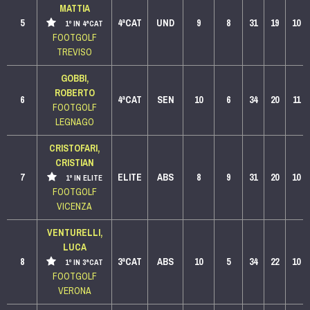
MATTIA
5
4ªCAT
UND
9
8
31
19
10
1º IN 4ªCAT
FOOTGOLF
TREVISO
GOBBI,
ROBERTO
6
4ªCAT
SEN
10
6
34
20
11
FOOTGOLF
LEGNAGO
CRISTOFARI,
CRISTIAN
7
ELITE
ABS
8
9
31
20
10
1º IN ELITE
FOOTGOLF
VICENZA
VENTURELLI,
LUCA
8
3ªCAT
ABS
10
5
34
22
10
1º IN 3ªCAT
FOOTGOLF
VERONA