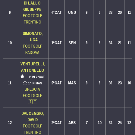
DI LALLO,
GIUSEPPE
9
4ªCAT
UND
9
6
33
20
11
FOOTGOLF
TRENTINO
SIMONATO,
LUCA
10
1ªCAT
SEN
9
6
34
21
11
FOOTGOLF
PADOVA
VENTURELLI,
ANTONELLO
1º IN 2ªCAT
11
2ªCAT
MAS
9
6
36
23
10
1º IN MAS
BRESCIA
FOOTGOLF
🇮🇹
DALCEGGIO,
DAVID
12
2ªCAT
ABS
7
10
34
24
12
FOOTGOLF
TRENTINO