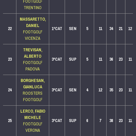
FOOTGOLF
TRENTINO
MASSARETTO,
DANIEL
22
1ªCAT
SEN
5
11
34
21
12
FOOTGOLF
VICENZA
TREVISAN,
ALBERTO
23
3ªCAT
SUP
5
11
36
23
11
FOOTGOLF
PADOVA
BORGHESAN,
GIANLUCA
24
3ªCAT
SEN
4
12
35
23
11
ROOSTERS
FOOTGOLF
LERCO, FABIO
MICHELE
25
3ªCAT
SUP
6
7
38
23
11
FOOTGOLF
VERONA