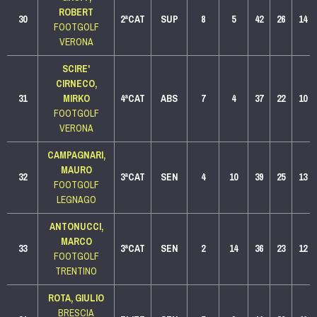
ROBERT
30
2ªCAT
SUP
8
5
42
26
14
FOOTGOLF
VERONA
SCIRE'
CIRNECO,
31
MIRKO
4ªCAT
ABS
7
4
37
22
10
FOOTGOLF
VERONA
CAMPAGNARI,
MAURO
32
3ªCAT
SEN
4
10
39
25
13
FOOTGOLF
LEGNAGO
ANTONUCCI,
MARCO
33
3ªCAT
SEN
2
14
36
23
12
FOOTGOLF
TRENTINO
ROTA, GIULIO
BRESCIA