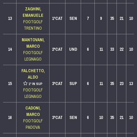
ZAGHINI,
EMANUELE
13
1ªCAT
SEN
7
9
35
21
10
FOOTGOLF
TRENTINO
MANTOVANI,
MARCO
14
2ªCAT
UND
6
11
33
22
10
FOOTGOLF
LEGNAGO
FALCHETTO,
ALDO
15
3ªCAT
SUP
6
11
35
23
13
1º IN SUP
FOOTGOLF
LEGNAGO
CADONI,
MARCO
16
3ªCAT
SEN
6
10
35
21
10
FOOTGOLF
PADOVA