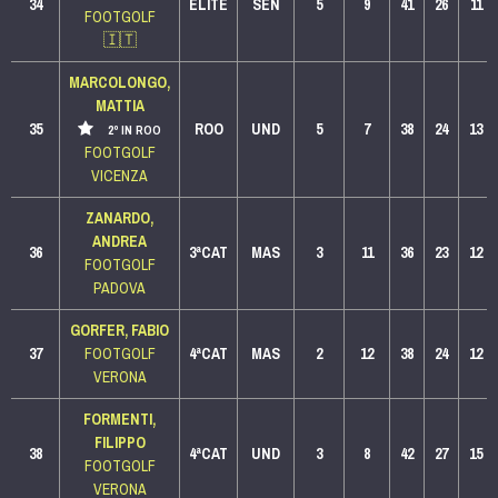
34
ELITE
SEN
5
9
41
26
11
FOOTGOLF
🇮🇹
MARCOLONGO,
MATTIA
35
ROO
UND
5
7
38
24
13
2º IN ROO
FOOTGOLF
VICENZA
ZANARDO,
ANDREA
36
3ªCAT
MAS
3
11
36
23
12
FOOTGOLF
PADOVA
GORFER, FABIO
37
FOOTGOLF
4ªCAT
MAS
2
12
38
24
12
VERONA
FORMENTI,
FILIPPO
38
4ªCAT
UND
3
8
42
27
15
FOOTGOLF
VERONA