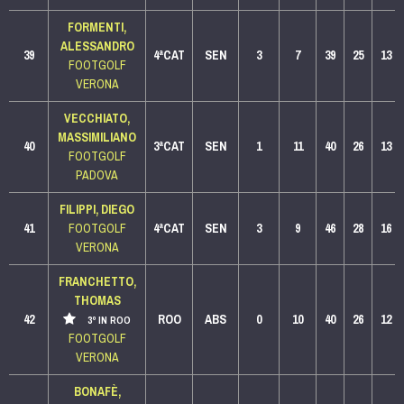
FORMENTI,
ALESSANDRO
39
4ªCAT
SEN
3
7
39
25
13
FOOTGOLF
VERONA
VECCHIATO,
MASSIMILIANO
40
3ªCAT
SEN
1
11
40
26
13
FOOTGOLF
PADOVA
FILIPPI, DIEGO
41
FOOTGOLF
4ªCAT
SEN
3
9
46
28
16
VERONA
FRANCHETTO,
THOMAS
42
ROO
ABS
0
10
40
26
12
3º IN ROO
FOOTGOLF
VERONA
BONAFÈ,