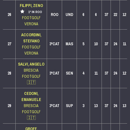
FILIPPI, ZENO
1º IN ROO
26
ROO
UND
6
6
37
22
12
FOOTGOLF
VERONA
ACCORDINI,
STEFANO
27
3ªCAT
MAS
5
10
37
24
11
FOOTGOLF
VERONA
SALVI, ANGELO
BRESCIA
28
3ªCAT
SEN
4
11
37
24
12
FOOTGOLF
🇮🇹
CEDONI,
EMANUELE
29
BRESCIA
3ªCAT
SUP
3
13
37
24
13
FOOTGOLF
🇮🇹
GROFF,