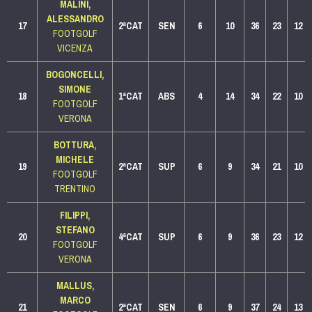
MALINI,
ALESSANDRO
17
2ªCAT
SEN
6
10
36
23
12
FOOTGOLF
VICENZA
BOGONCELLI,
SIMONE
18
1ªCAT
ABS
4
14
34
22
10
FOOTGOLF
VERONA
BOTTURA,
MICHELE
19
2ªCAT
SUP
6
9
34
21
10
FOOTGOLF
TRENTINO
FILIPPI,
STEFANO
20
4ªCAT
SUP
6
9
36
23
12
FOOTGOLF
VERONA
MALLUS,
MARCO
21
2ªCAT
SEN
6
9
37
24
13