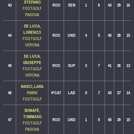
STEFANO
43
ROO
SEN
1
8
43
29
16
FOOTGOLF
PADOVA
DE LUCA,
LORENZO
44
ROO
UND
4
5
40
28
15
FOOTGOLF
VERONA
DE LUCA,
GIUSEPPE
45
ROO
SUP
2
7
41
26
13
FOOTGOLF
VERONA
NASCI, LARA
46
RIMINI
4ªCAT
LAD
0
7
43
27
14
FOOTGOLF
BONAFÈ,
TOMMASO
47
ROO
UND
1
5
45
29
15
FOOTGOLF
PADOVA