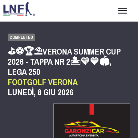
Togg
navig
COMPLETED
⛳⚽🏆⛱️VERONA SUMMER CUP
2026 - TAPPA NR 2🏝️💛💙🏟️,
LEGA 250
FOOTGOLF VERONA
LUNEDÌ, 8 GIU 2026