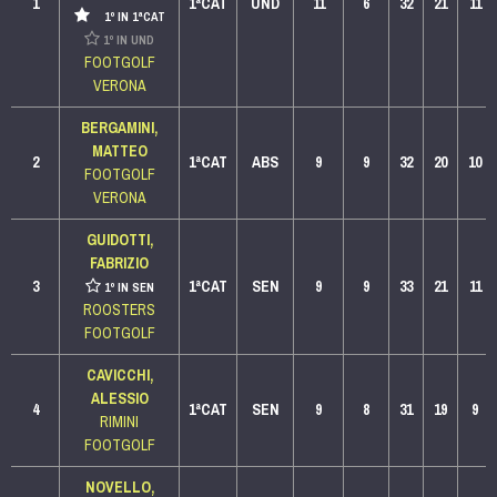
1
1ªCAT
UND
11
6
32
21
11
1º IN 1ªCAT
1º IN UND
FOOTGOLF
VERONA
BERGAMINI,
MATTEO
2
1ªCAT
ABS
9
9
32
20
10
FOOTGOLF
VERONA
GUIDOTTI,
FABRIZIO
3
1ªCAT
SEN
9
9
33
21
11
1º IN SEN
ROOSTERS
FOOTGOLF
CAVICCHI,
ALESSIO
4
1ªCAT
SEN
9
8
31
19
9
RIMINI
FOOTGOLF
NOVELLO,