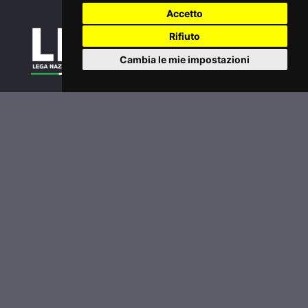
Accetto
Rifiuto
Cambia le mie impostazioni
Tornei
Classifiche
Extra
Inizia a giocare
Legafootgolf.it
Accedi
Password dimenticata?
Condizioni di utilizzo
Informativa sui Cookie
Privacy