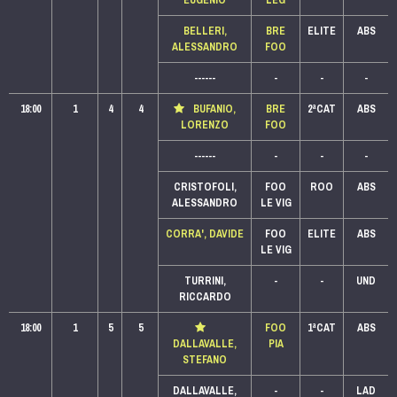
EUGENIO
LEG
BELLERI,
BRE
ELITE
ABS
ALESSANDRO
FOO
------
-
-
-
18:00
1
4
4
BUFANIO,
BRE
2ªCAT
ABS
LORENZO
FOO
------
-
-
-
CRISTOFOLI,
FOO
ROO
ABS
ALESSANDRO
LE VIG
CORRA', DAVIDE
FOO
ELITE
ABS
LE VIG
TURRINI,
-
-
UND
RICCARDO
18:00
1
5
5
FOO
1ªCAT
ABS
DALLAVALLE,
PIA
STEFANO
DALLAVALLE,
-
-
LAD