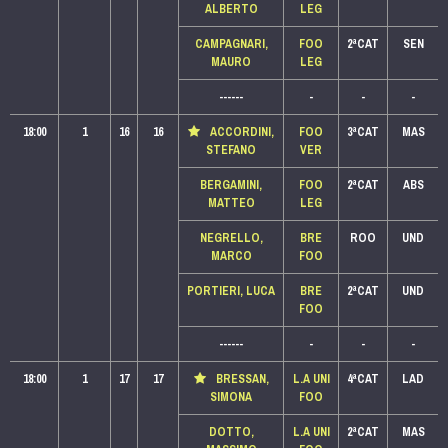
ALBERTO
LEG
CAMPAGNARI,
FOO
2ªCAT
SEN
MAURO
LEG
------
-
-
-
18:00
1
16
16
ACCORDINI,
FOO
3ªCAT
MAS
STEFANO
VER
BERGAMINI,
FOO
2ªCAT
ABS
MATTEO
LEG
NEGRELLO,
BRE
ROO
UND
MARCO
FOO
PORTIERI, LUCA
BRE
2ªCAT
UND
FOO
------
-
-
-
18:00
1
17
17
BRESSAN,
L.A UNI
4ªCAT
LAD
SIMONA
FOO
DOTTO,
L.A UNI
2ªCAT
MAS