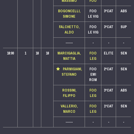
MASSIMO
FOO
BOGONCELLI,
FOO
3ªCAT
ABS
SIMONE
LE VIG
FALCHETTO,
FOO
3ªCAT
SUP
ALDO
LE VIG
------
-
-
-
18:00
1
18
18
MARCIGAGLIA,
FOO
ELITE
SEN
MATTIA
LEG
PARMIGIANI,
FOO
2ªCAT
SEN
STEFANO
EMI
ROM
ROSSINI,
FOO
3ªCAT
ABS
FILIPPO
LEG
VALLERIO,
FOO
1ªCAT
SEN
MARCO
LEG
------
-
-
-