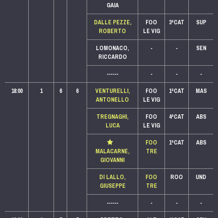
GAIA
DALLE PEZZE,
FOO
3ªCAT
SUP
ROBERTO
LE VIG
LOMONACO,
-
-
SEN
RICCARDO
------
-
-
-
18:00
1
6
6
VENTURELLI,
FOO
1ªCAT
MAS
ANTONELLO
LE VIG
TREGNAGHI,
FOO
4ªCAT
ABS
LUCA
LE VIG
FOO
1ªCAT
ABS
MALACARNE,
TRE
GIOVANNI
DI LALLO,
FOO
ROO
UND
GIUSEPPE
TRE
------
-
-
-