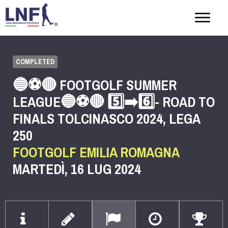
Togg
navig
COMPLETED
🔵⚽️🔴 FOOTGOLF SUMMER
LEAGUE🔵⚽️🔴 5️⃣➡️6️⃣- ROAD TO
FINALS TOLCINASCO 2024, LEGA
250
FOOTGOLF EMILIA ROMAGNA
MARTEDÌ, 16 LUG 2024