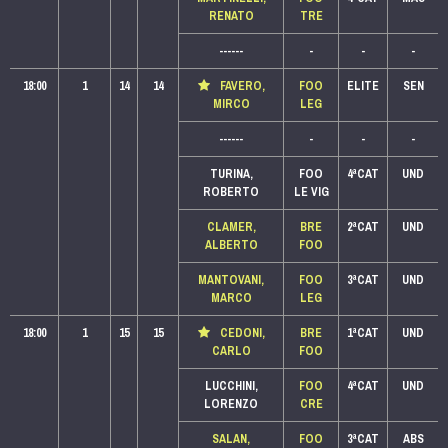
RENATO
TRE
------
-
-
-
18:00
1
14
14
FAVERO,
FOO
ELITE
SEN
MIRCO
LEG
------
-
-
-
TURINA,
FOO
4ªCAT
UND
ROBERTO
LE VIG
CLAMER,
BRE
2ªCAT
UND
ALBERTO
FOO
MANTOVANI,
FOO
3ªCAT
UND
MARCO
LEG
18:00
1
15
15
CEDONI,
BRE
1ªCAT
UND
CARLO
FOO
LUCCHINI,
FOO
4ªCAT
UND
LORENZO
CRE
SALAN,
FOO
3ªCAT
ABS