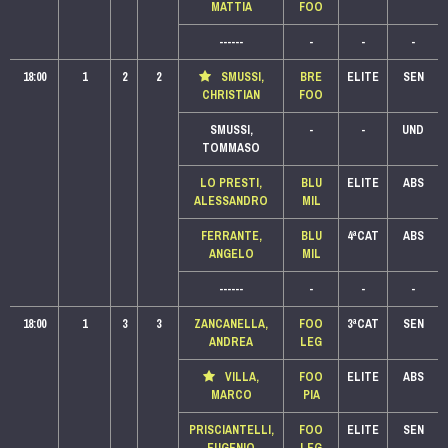
MATTIA
FOO
------
-
-
-
18:00
1
2
2
SMUSSI,
BRE
ELITE
SEN
CHRISTIAN
FOO
SMUSSI,
-
-
UND
TOMMASO
LO PRESTI,
BLU
ELITE
ABS
ALESSANDRO
MIL
FERRANTE,
BLU
4ªCAT
ABS
ANGELO
MIL
------
-
-
-
18:00
1
3
3
ZANCANELLA,
FOO
3ªCAT
SEN
ANDREA
LEG
VILLA,
FOO
ELITE
ABS
MARCO
PIA
PRISCIANTELLI,
FOO
ELITE
SEN