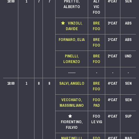
18:00
1
7
7
PRETTO,
ALT
4ªCAT
SEN
ALBERTO
VIC
FOO
VINZOLI,
BRE
3ªCAT
ABS
DAVIDE
FOO
FORNARO, ELIA
BRE
1ªCAT
ABS
FOO
PINELLI,
BRE
2ªCAT
UND
LORENZO
FOO
------
-
-
-
18:00
1
8
8
SALVI, ANGELO
BRE
4ªCAT
SEN
FOO
VECCHIATO,
FOO
4ªCAT
SEN
MASSIMILIANO
PAD
FOO
4ªCAT
SUP
FIORENTINO,
LE VIG
FULVIO
MARTINELLI,
FOO
4ªCAT
MAS