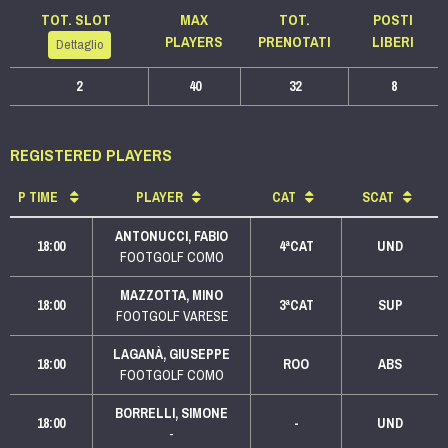
TOT. SLOT
MAX
TOT.
POSTI
PLAYERS
PRENOTATI
LIBERI
Dettaglio
2
40
32
8
REGISTERED PLAYERS
P
TIME
PLAYER
CAT
SCAT
ANTONUCCI, FABIO
18:00
4ªCAT
UND
FOOTGOLF COMO
MAZZOTTA, MINO
18:00
3ªCAT
SUP
FOOTGOLF VARESE
LAGANÀ, GIUSEPPE
18:00
ROO
ABS
FOOTGOLF COMO
BORRELLI, SIMONE
18:00
-
UND
-