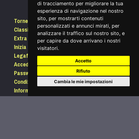
di tracciamento per migliorare la tua
esperienza di navigazione nel nostro
sito, per mostrarti contenuti
Tornei
personalizzati e annunci mirati, per
Classifiche
analizzare il traffico sul nostro sito, e
Extra
per capire da dove arrivano i nostri
Inizia a giocare
visitatori.
Legafootgolf.it
Accetto
Accedi
Password dimenticata?
Rifiuto
Condizioni di utilizzo
Cambia le mie impostazioni
Informativa sui Cookie
Privacy
Comunica con noi
segreteria@legafootgolf.it