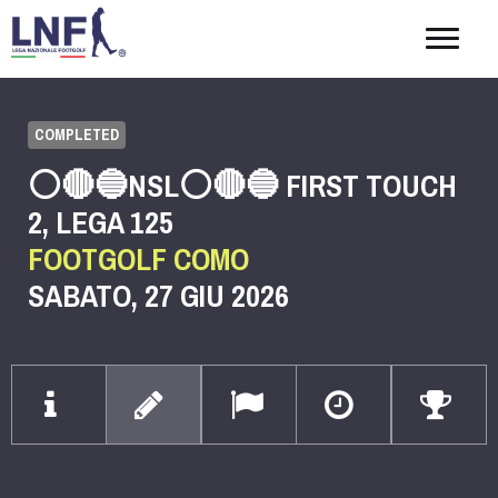
Togg
navig
COMPLETED
⚪️🔴🔵NSL⚪️🔴🔵 FIRST TOUCH
2, LEGA 125
FOOTGOLF COMO
SABATO, 27 GIU 2026