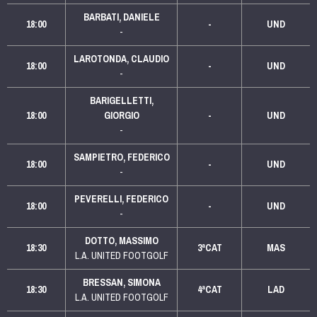
BARBATI, DANIELE
18:00
-
UND
-
LAROTONDA, CLAUDIO
18:00
-
UND
-
BARIGELLETTI,
18:00
GIORGIO
-
UND
-
SAMPIETRO, FEDERICO
18:00
-
UND
-
PEVERELLI, FEDERICO
18:00
-
UND
-
DOTTO, MASSIMO
18:30
3ªCAT
MAS
L.A. UNITED FOOTGOLF
BRESSAN, SIMONA
18:30
4ªCAT
LAD
L.A. UNITED FOOTGOLF