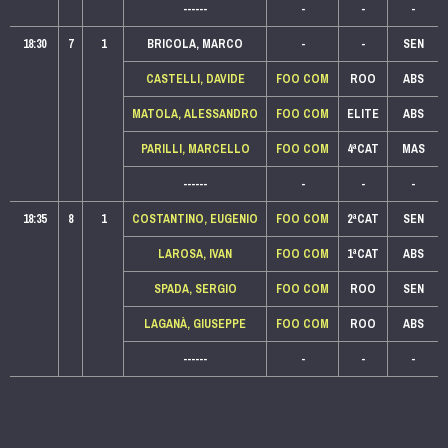
------
-
-
-
18:30
7
1
BRICOLA, MARCO
-
-
SEN
CASTELLI, DAVIDE
FOO COM
ROO
ABS
MATOLA, ALESSANDRO
FOO COM
ELITE
ABS
PARILLI, MARCELLO
FOO COM
4ªCAT
MAS
------
-
-
-
18:35
8
1
COSTANTINO, EUGENIO
FOO COM
2ªCAT
SEN
LAROSA, IVAN
FOO COM
1ªCAT
ABS
SPADA, SERGIO
FOO COM
ROO
SEN
LAGANÀ, GIUSEPPE
FOO COM
ROO
ABS
------
-
-
-