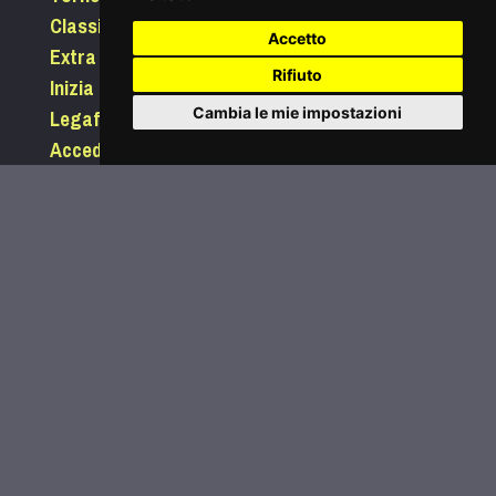
Classifiche
Accetto
Extra
Rifiuto
Inizia a giocare
Legafootgolf.it
Cambia le mie impostazioni
Accedi
Password dimenticata?
Condizioni di utilizzo
Informativa sui Cookie
Privacy
Comunica con noi
segreteria@legafootgolf.it
©
2026
Lega Nazionale Footgolf | P.I-C.F.09745490962
Credits
v108a |