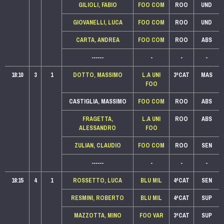
GILIOLI, FABIO
FOO COM
ROO
UND
GIOVANELLI, LUCA
FOO COM
ROO
UND
CARTA, ANDREA
FOO COM
ROO
ABS
------
-
-
-
18:10
3
1
DOTTO, MASSIMO
L.A UNI
3ªCAT
MAS
FOO
CASTIGLIA, MASSIMO
FOO COM
ROO
ABS
FRAGETTA,
L.A UNI
ROO
ABS
ALESSANDRO
FOO
ZULIAN, CLAUDIO
FOO COM
ROO
SEN
------
-
-
-
18:15
4
1
ROSSETTO, LUCA
BLU MIL
4ªCAT
SEN
RESMINI, ROBERTO
BLU MIL
4ªCAT
SUP
MAZZOTTA, MINO
FOO VAR
3ªCAT
SUP