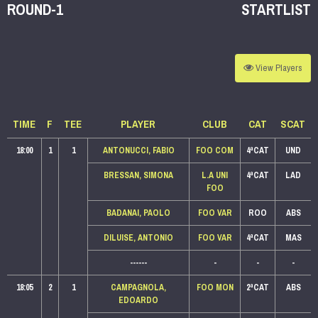
ROUND-1
STARTLIST
View
Players
TIME
F
TEE
PLAYER
CLUB
CAT
SCAT
18:00
1
1
ANTONUCCI, FABIO
FOO COM
4ªCAT
UND
BRESSAN, SIMONA
L.A UNI
4ªCAT
LAD
FOO
BADANAI, PAOLO
FOO VAR
ROO
ABS
DILUISE, ANTONIO
FOO VAR
4ªCAT
MAS
------
-
-
-
18:05
2
1
CAMPAGNOLA,
FOO MON
2ªCAT
ABS
EDOARDO