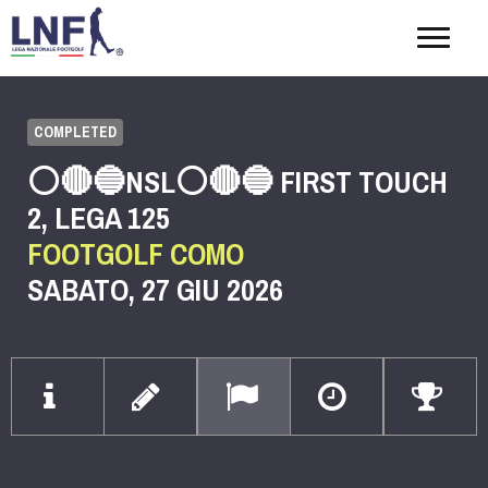
Togg
navig
COMPLETED
⚪️🔴🔵NSL⚪️🔴🔵 FIRST TOUCH
2, LEGA 125
FOOTGOLF COMO
SABATO, 27 GIU 2026