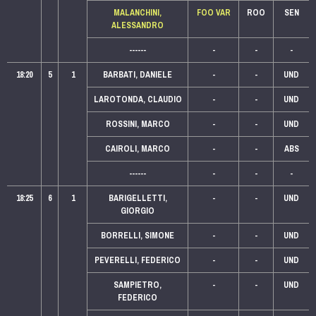
MALANCHINI,
FOO VAR
ROO
SEN
ALESSANDRO
------
-
-
-
18:20
5
1
BARBATI, DANIELE
-
-
UND
LAROTONDA, CLAUDIO
-
-
UND
ROSSINI, MARCO
-
-
UND
CAIROLI, MARCO
-
-
ABS
------
-
-
-
18:25
6
1
BARIGELLETTI,
-
-
UND
GIORGIO
BORRELLI, SIMONE
-
-
UND
PEVERELLI, FEDERICO
-
-
UND
SAMPIETRO,
-
-
UND
FEDERICO