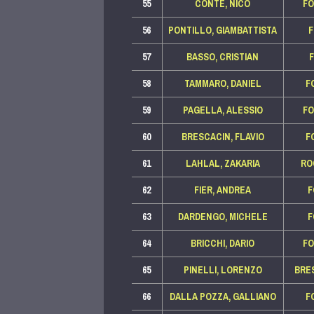
55
CONTE, NICO
F
56
PONTILLO, GIAMBATTISTA
57
BASSO, CRISTIAN
58
TAMMARO, DANIEL
F
59
PAGELLA, ALESSIO
F
60
BRESCACIN, FLAVIO
F
61
LAHLAL, ZAKARIA
RO
62
FIER, ANDREA
F
63
DARDENGO, MICHELE
F
64
BRICCHI, DARIO
F
65
PINELLI, LORENZO
BRE
66
DALLA POZZA, GALLIANO
F