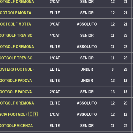
OOTGOLF CREMONA
2ªCAT
SENIOR
12
21
FOOTGOLF MONZA
ELITE
SENIOR
12
21
FOOTGOLF MOTTA
3ªCAT
ASSOLUTO
12
21
OOTGOLF TREVISO
4ªCAT
SENIOR
11
23
OOTGOLF CREMONA
ELITE
ASSOLUTO
11
23
OOTGOLF TREVISO
1ªCAT
SENIOR
11
23
OSTERS FOOTGOLF
ELITE
UNDER
9
26
OOTGOLF PADOVA
ELITE
UNDER
13
18
OOTGOLF PADOVA
2ªCAT
SENIOR
13
18
OOTGOLF CREMONA
ELITE
ASSOLUTO
12
20
SCIA FOOTGOLF
🇮🇹
1ªCAT
ASSOLUTO
12
19
OOTGOLF VICENZA
ELITE
SENIOR
11
22