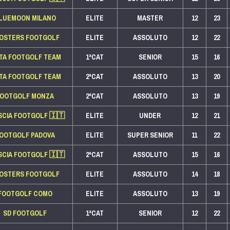
LUEMOON MILANO
ELITE
MASTER
12
23
OSTERS FOOTGOLF
ELITE
ASSOLUTO
12
22
TTA FOOTGOLF TEAM
1ªCAT
SENIOR
15
16
TTA FOOTGOLF TEAM
2ªCAT
ASSOLUTO
13
20
FOOTGOLF MONZA
2ªCAT
ASSOLUTO
13
19
SCIA FOOTGOLF
🇮🇹
ELITE
UNDER
12
21
OOTGOLF PADOVA
ELITE
SUPER SENIOR
11
22
SCIA FOOTGOLF
🇮🇹
2ªCAT
ASSOLUTO
15
16
OSTERS FOOTGOLF
ELITE
ASSOLUTO
14
18
FOOTGOLF COMO
ELITE
ASSOLUTO
13
19
SD FOOTGOLF
1ªCAT
SENIOR
12
22