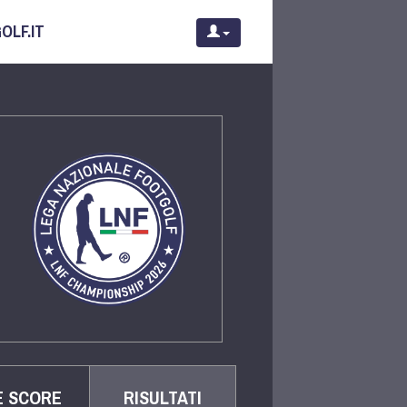
OLF.IT
E SCORE
RISULTATI