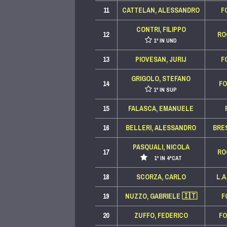
11
CATTELAN, ALESSANDRO
F
CONTRI, FILIPPO
12
RO
1º IN UND
13
PIOVESAN, JURIJ
F
GRIGOLO, STEFANO
14
F
1º IN SUP
15
FALASCA, EMANUELE
16
BELLERI, ALESSANDRO
BRE
PASQUALI, NICOLA
17
RO
1º IN 4ªCAT
18
SCORZA, CARLO
L.
19
NUZZO, GABRIELE
🇮🇹
F
20
ZUFFO, FEDERICO
F