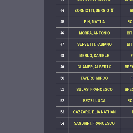
44
ZORNIOTTI, SERGIO
🏅
B
45
PIN, MATTIA
RO
46
MORRA, ANTONIO
BI
47
SERVETTI, FABIANO
BI
48
MERLO, DANIELE
49
CLAMER, ALBERTO
BRE
50
FAVERO, MIRCO
F
51
SULAS, FRANCESCO
BRE
52
BEZZI, LUCA
RO
53
CAZZARO, ELIA NATHAN
54
SANDRINI, FRANCESCO