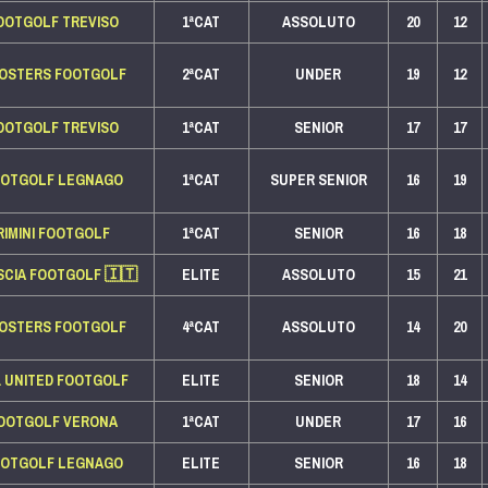
OOTGOLF TREVISO
1ªCAT
ASSOLUTO
20
12
OSTERS FOOTGOLF
2ªCAT
UNDER
19
12
OOTGOLF TREVISO
1ªCAT
SENIOR
17
17
OOTGOLF LEGNAGO
1ªCAT
SUPER SENIOR
16
19
RIMINI FOOTGOLF
1ªCAT
SENIOR
16
18
SCIA FOOTGOLF
🇮🇹
ELITE
ASSOLUTO
15
21
OSTERS FOOTGOLF
4ªCAT
ASSOLUTO
14
20
A. UNITED FOOTGOLF
ELITE
SENIOR
18
14
OOTGOLF VERONA
1ªCAT
UNDER
17
16
OOTGOLF LEGNAGO
ELITE
SENIOR
16
18