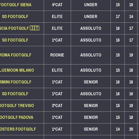
FOOTGOLF SIENA
4ªCAT
UNDER
15
19
SD FOOTGOLF
ELITE
UNDER
17
14
SCIA FOOTGOLF
🇮🇹
ELITE
ASSOLUTO
16
17
SD FOOTGOLF
1ªCAT
ASSOLUTO
16
17
ROMA FOOTGOLF
ROOKIE
ASSOLUTO
15
19
LUEMOON MILANO
ELITE
ASSOLUTO
15
18
RIMINI FOOTGOLF
1ªCAT
SENIOR
16
16
SD FOOTGOLF
1ªCAT
ASSOLUTO
16
16
OOTGOLF TREVISO
2ªCAT
SENIOR
15
19
OOTGOLF PADOVA
1ªCAT
SENIOR
15
18
OSTERS FOOTGOLF
1ªCAT
SENIOR
14
20