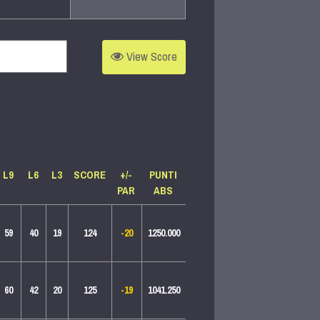
View
Score
L9
L6
L3
SCO
RE
+/-
PUNTI
PAR
ABS
59
40
19
124
-20
1250.000
60
42
20
125
-19
1041.250