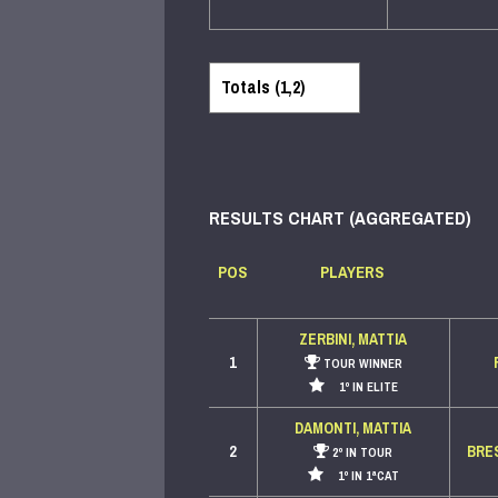
RESULTS CHART (AGGREGATED)
POS
PLAYERS
ZERBINI, MATTIA
1
TOUR WINNER
1º IN ELITE
DAMONTI, MATTIA
2
BRE
2º IN TOUR
1º IN 1ªCAT