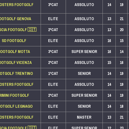
OSTERS FOOTGOLF
3ªCAT
ASSOLUTO
14
19
OOTGOLF GENOVA
ELITE
ASSOLUTO
13
21
SCIA FOOTGOLF
🇮🇹
2ªCAT
ASSOLUTO
13
20
SD FOOTGOLF
ELITE
ASSOLUTO
16
15
FOOTGOLF MOTTA
3ªCAT
SUPER SENIOR
16
14
OOTGOLF VICENZA
2ªCAT
ASSOLUTO
15
16
OTGOLF TRENTINO
1ªCAT
SENIOR
14
19
OSTERS FOOTGOLF
ELITE
ASSOLUTO
14
19
RIMINI FOOTGOLF
2ªCAT
SUPER SENIOR
14
19
OOTGOLF LEGNAGO
ELITE
SENIOR
14
18
OSTERS FOOTGOLF
ELITE
MASTER
13
21
SCIA FOOTGOLF
🇮🇹
ELITE
SUPER SENIOR
12
23