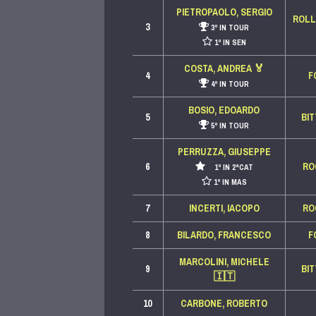
PIETROPAOLO, SERGIO
ROLL
3
3º IN TOUR
1º IN SEN
COSTA, ANDREA
🏅
4
F
4º IN TOUR
BOSIO, EDOARDO
5
BI
5º IN TOUR
PERRUZZA, GIUSEPPE
6
RO
1º IN 2ªCAT
1º IN MAS
7
INCERTI, IACOPO
RO
8
BILARDO, FRANCESCO
F
MARCOLINI, MICHELE
9
BI
🇮🇹
10
CARBONE, ROBERTO