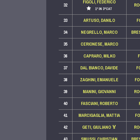
FIGOLI, FEDERICO
32
RO
1º IN 3ªCAT
33
ARTUSO, DANILO
F
34
NEGRELLO, MARCO
BRE
35
CERIONESE, MARCO
36
CAPRARO, MILKO
37
DAL BIANCO, DAVIDE
F
38
ZAGHINI, EMANUELE
FO
39
MANINI, GIOVANNI
RO
40
FASCIANI, ROBERTO
41
MARCIGAGLIA, MATTIA
F
42
GETI, GIULIANO
🏅
RO
43
SMUSSI, CHRISTIAN
BRE