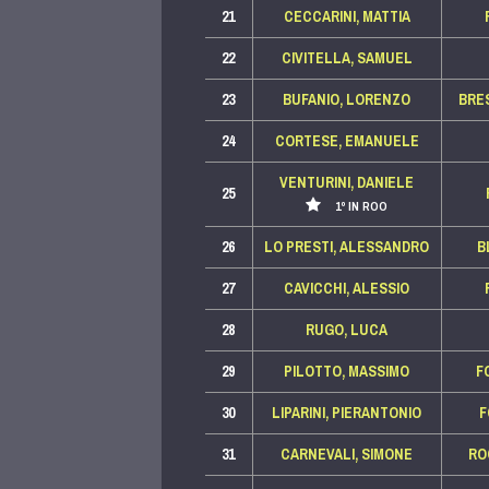
21
CECCARINI, MATTIA
22
CIVITELLA, SAMUEL
23
BUFANIO, LORENZO
BRE
24
CORTESE, EMANUELE
VENTURINI, DANIELE
25
1º IN ROO
26
LO PRESTI, ALESSANDRO
B
27
CAVICCHI, ALESSIO
28
RUGO, LUCA
29
PILOTTO, MASSIMO
F
30
LIPARINI, PIERANTONIO
F
31
CARNEVALI, SIMONE
RO