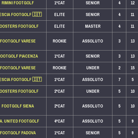
RIMINI FOOTGOLF
1ªCAT
SENIOR
4
12
ESCIA FOOTGOLF
🇮🇹
ELITE
SENIOR
4
11
OOSTERS FOOTGOLF
ELITE
MASTER
4
11
FOOTGOLF VARESE
ROOKIE
ASSOLUTO
3
13
FOOTGOLF PIACENZA
1ªCAT
SENIOR
3
13
FOOTGOLF VARESE
ROOKIE
UNDER
2
15
ESCIA FOOTGOLF
🇮🇹
1ªCAT
ASSOLUTO
7
5
OOSTERS FOOTGOLF
2ªCAT
UNDER
5
10
FOOTGOLF SIENA
2ªCAT
ASSOLUTO
5
10
.A. UNITED FOOTGOLF
4ªCAT
ASSOLUTO
5
9
FOOTGOLF PADOVA
1ªCAT
SENIOR
5
9