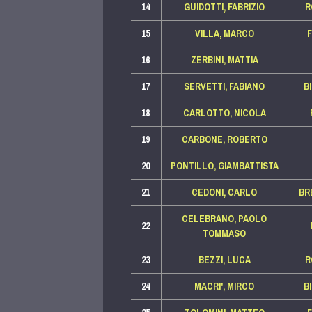
14
GUIDOTTI, FABRIZIO
R
15
VILLA, MARCO
16
ZERBINI, MATTIA
17
SERVETTI, FABIANO
B
18
CARLOTTO, NICOLA
19
CARBONE, ROBERTO
20
PONTILLO, GIAMBATTISTA
21
CEDONI, CARLO
BR
CELEBRANO, PAOLO
22
TOMMASO
23
BEZZI, LUCA
R
24
MACRI', MIRCO
B