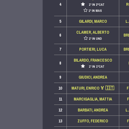
4
R
1º IN 2ªCAT
1º IN MAS
5
GILARDI, MARCO
L
CLAMER, ALBERTO
6
BR
1º IN UND
7
PORTIERI, LUCA
BR
BILARDO, FRANCESCO
8
1º IN 1ªCAT
9
GIUDICI, ANDREA
10
MATURI, ENRICO
🏅
🇮🇹
11
MARCIGAGLIA, MATTIA
12
BARBATI, ANDREA
L
13
ZUFFO, FEDERICO