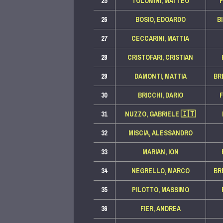
25
TOLOMINI, MATTEO
26
BOSIO, EDOARDO
B
27
CECCARINI, MATTIA
28
CRISTOFARI, CRISTIAN
29
DAMONTI, MATTIA
BR
30
BRICCHI, DARIO
31
NUZZO, GABRIELE
🇮🇹
32
MISCIA, ALESSANDRO
33
MARIAN, ION
34
NEGRELLO, MARCO
BR
35
PILOTTO, MASSIMO
36
FIER, ANDREA