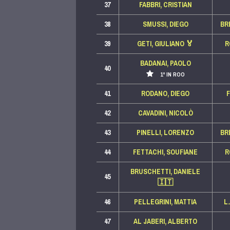
37
FABBRI, CRISTIAN
38
SMUSSI, DIEGO
BR
39
GETI, GIULIANO
🏅
R
BADANAI, PAOLO
40
1º IN ROO
41
RODANO, DIEGO
42
CAVADINI, NICOLÒ
43
PINELLI, LORENZO
BR
44
FETTACHI, SOUFIANE
R
BRUSCHETTI, DANIELE
45
🇮🇹
46
PELLEGRINI, MATTIA
L
47
AL JABERI, ALBERTO