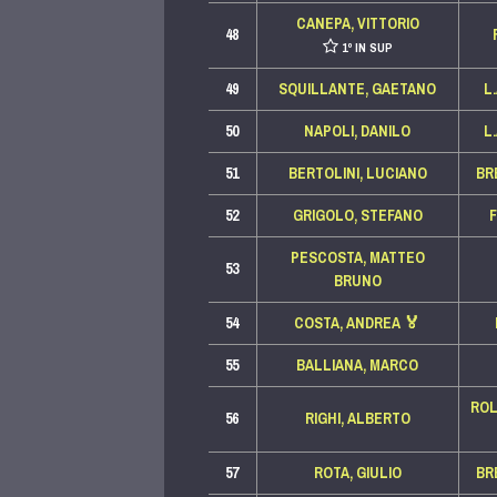
CANEPA, VITTORIO
48
1º IN SUP
49
SQUILLANTE, GAETANO
L
50
NAPOLI, DANILO
L
51
BERTOLINI, LUCIANO
BR
52
GRIGOLO, STEFANO
PESCOSTA, MATTEO
53
BRUNO
54
COSTA, ANDREA
🏅
55
BALLIANA, MARCO
ROL
56
RIGHI, ALBERTO
57
ROTA, GIULIO
BR