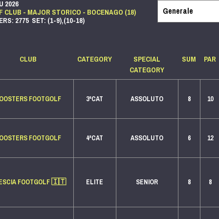
U 2026
 CLUB - MAJOR STORICO - BOCENAGO (18)
RS: 2775 SET: (1-9),(10-18)
CLUB
CATEGORY
SPECIAL
SUM
PAR
CATEGORY
OOSTERS FOOTGOLF
3ªCAT
ASSOLUTO
8
10
OOSTERS FOOTGOLF
4ªCAT
ASSOLUTO
6
12
ESCIA FOOTGOLF
🇮🇹
ELITE
SENIOR
8
8