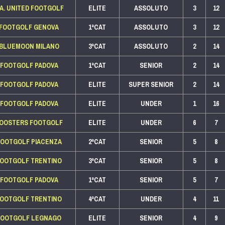
.A. UNITED FOOTGOLF
ELITE
ASSOLUTO
3
12
FOOTGOLF GENOVA
1ªCAT
ASSOLUTO
3
12
BLUEMOON MILANO
3ªCAT
ASSOLUTO
2
14
FOOTGOLF PADOVA
1ªCAT
SENIOR
2
14
FOOTGOLF PADOVA
ELITE
SUPER SENIOR
2
14
FOOTGOLF PADOVA
ELITE
UNDER
1
16
OOSTERS FOOTGOLF
ELITE
UNDER
6
7
FOOTGOLF PIACENZA
2ªCAT
SENIOR
5
8
FOOTGOLF TRENTINO
3ªCAT
SENIOR
5
8
FOOTGOLF PADOVA
1ªCAT
SENIOR
5
7
FOOTGOLF TRENTINO
4ªCAT
UNDER
4
11
FOOTGOLF LEGNAGO
ELITE
SENIOR
4
9