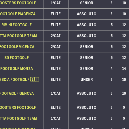
OOSTERS FOOTGOLF
1ªCAT
SENIOR
6
10
FOOTGOLF PIACENZA
ELITE
ASSOLUTO
6
10
RIMINI FOOTGOLF
ELITE
ASSOLUTO
5
12
ITTA FOOTGOLF TEAM
2ªCAT
ASSOLUTO
5
12
FOOTGOLF VICENZA
2ªCAT
SENIOR
5
12
SD FOOTGOLF
ELITE
SENIOR
5
12
FOOTGOLF MONZA
ELITE
SENIOR
4
14
ESCIA FOOTGOLF
🇮🇹
ELITE
UNDER
6
10
FOOTGOLF GENOVA
1ªCAT
ASSOLUTO
6
10
OOSTERS FOOTGOLF
ELITE
ASSOLUTO
6
9
ITTA FOOTGOLF TEAM
1ªCAT
ASSOLUTO
6
9