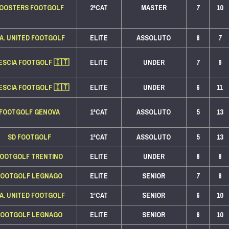
OOSTERS FOOTGOLF
2ªCAT
MASTER
7
10
.A. UNITED FOOTGOLF
ELITE
ASSOLUTO
8
7
ESCIA FOOTGOLF
🇮🇹
ELITE
UNDER
7
9
ESCIA FOOTGOLF
🇮🇹
ELITE
UNDER
6
11
FOOTGOLF GENOVA
1ªCAT
ASSOLUTO
5
13
SD FOOTGOLF
1ªCAT
ASSOLUTO
5
13
FOOTGOLF TRENTINO
ELITE
UNDER
8
8
FOOTGOLF LEGNAGO
ELITE
SENIOR
7
8
.A. UNITED FOOTGOLF
1ªCAT
SENIOR
6
10
FOOTGOLF LEGNAGO
ELITE
SENIOR
6
10