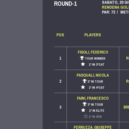
ROUND-1
SABATO, 20 GI
RENDENA GOLF
PAR: 72 / METE
POS
PLAYERS
FIGOLI, FEDERICO
1
R
TOUR WINNER
1º IN 3ªCAT
PASQUALI, NICOLA
2
R
2º IN TOUR
1º IN 4ªCAT
FAINI, FRANCESCO
3º IN TOUR
3
BR
1º IN ELITE
1º IN SEN
PERRUZZA, GIUSEPPE