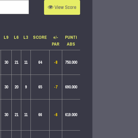
View
Score
L9
L6
L3
SCO
RE
+/-
PUNTI
PAR
ABS
30
21
11
64
-8
750.000
30
20
9
65
-7
690.000
30
21
11
66
-6
619.000