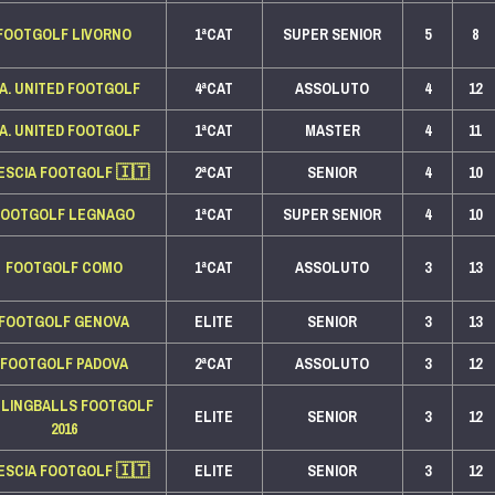
FOOTGOLF LIVORNO
1ªCAT
SUPER SENIOR
5
8
.A. UNITED FOOTGOLF
4ªCAT
ASSOLUTO
4
12
.A. UNITED FOOTGOLF
1ªCAT
MASTER
4
11
ESCIA FOOTGOLF
🇮🇹
2ªCAT
SENIOR
4
10
FOOTGOLF LEGNAGO
1ªCAT
SUPER SENIOR
4
10
FOOTGOLF COMO
1ªCAT
ASSOLUTO
3
13
FOOTGOLF GENOVA
ELITE
SENIOR
3
13
FOOTGOLF PADOVA
2ªCAT
ASSOLUTO
3
12
LINGBALLS FOOTGOLF
ELITE
SENIOR
3
12
2016
ESCIA FOOTGOLF
🇮🇹
ELITE
SENIOR
3
12