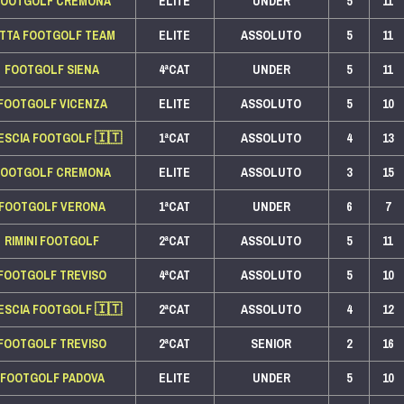
FOOTGOLF CREMONA
ELITE
UNDER
5
11
ITTA FOOTGOLF TEAM
ELITE
ASSOLUTO
5
11
FOOTGOLF SIENA
4ªCAT
UNDER
5
11
FOOTGOLF VICENZA
ELITE
ASSOLUTO
5
10
ESCIA FOOTGOLF
🇮🇹
1ªCAT
ASSOLUTO
4
13
FOOTGOLF CREMONA
ELITE
ASSOLUTO
3
15
FOOTGOLF VERONA
1ªCAT
UNDER
6
7
RIMINI FOOTGOLF
2ªCAT
ASSOLUTO
5
11
FOOTGOLF TREVISO
4ªCAT
ASSOLUTO
5
10
ESCIA FOOTGOLF
🇮🇹
2ªCAT
ASSOLUTO
4
12
FOOTGOLF TREVISO
2ªCAT
SENIOR
2
16
FOOTGOLF PADOVA
ELITE
UNDER
5
10