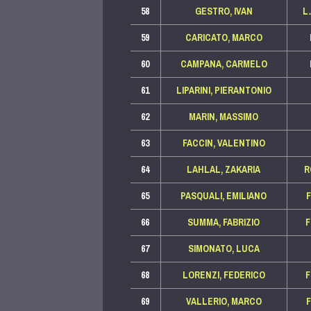
58
GESTRO, IVAN
L
59
CARICATO, MARCO
60
CAMPANA, CARMELO
61
LIPARINI, PIERANTONIO
62
MARIN, MASSIMO
63
FACCIN, VALENTINO
64
LAHLAL, ZAKARIA
R
65
PASQUALI, EMILIANO
66
SUMMA, FABRIZIO
67
SIMONATO, LUCA
68
LORENZI, FEDERICO
69
VALLERIO, MARCO