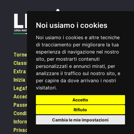
Noi usiamo i cookies
Noi usiamo i cookies e altre tecniche
di tracciamento per migliorare la tua
esperienza di navigazione nel nostro
Tornei
sito, per mostrarti contenuti
Classifiche
personalizzati e annunci mirati, per
Extra
analizzare il traffico sul nostro sito, e
Inizia a giocare
per capire da dove arrivano i nostri
Legafootgolf.it
visitatori.
Accedi
Accetto
Password dimenticata?
Rifiuto
Condizioni di utilizzo
Informativa sui Cookie
Cambia le mie impostazioni
Privacy