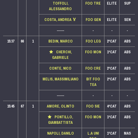
TOFFOLI,
FOO TRE
ELITE
SUP
ALESSANDRO
COSTA, ANDREA
🏅
FOO GEN
ELITE
SEN
------
-
-
-
15:37
66
1
BEDIN, MARCO
FOO LEG
2ªCAT
ABS
CHERCHI,
FOO MON
1ªCAT
ABS
GABRIELE
CONTE, NICO
FOO CRE
2ªCAT
ABS
MELIS, MASSIMILIANO
BIT FOO
2ªCAT
ABS
TEA
------
-
-
-
15:45
67
1
AMORE, OLINTO
FOO SIE
4ªCAT
ABS
PONTILLO,
FOO MON
1ªCAT
ABS
GIAMBATTISTA
NAPOLI, DANILO
L.A UNI
1ªCAT
MAS