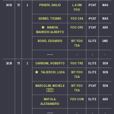
16:22
72
1
PISSERI, GIULIO
L.A UNI
2ªCAT
MAS
FOO
GOBBO, TIZIANO
FOO CAS
4ªCAT
MAS
BIANCHI,
FOO CRE
1ªCAT
ABS
MAURIZIO ALBERTO
BOSIO, EDOARDO
BIT FOO
ELITE
UND
TEA
------
-
-
-
16:30
73
1
CARBONE, ROBERTO
FOO TRE
ELITE
SEN
TALIERCIO, LUCA
BIT FOO
ELITE
SEN
TEA
MARCOLINI, MICHELE
BIT FOO
2ªCAT
SEN
🇮🇹
TEA
MATOLA,
FOO COM
ELITE
ABS
ALESSANDRO
------
-
-
-