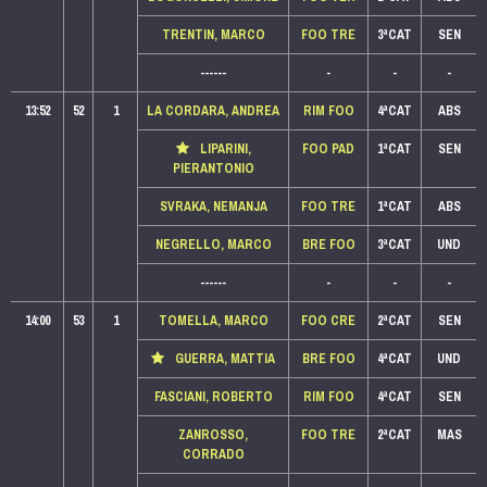
TRENTIN, MARCO
FOO TRE
3ªCAT
SEN
------
-
-
-
13:52
52
1
LA CORDARA, ANDREA
RIM FOO
4ªCAT
ABS
LIPARINI,
FOO PAD
1ªCAT
SEN
PIERANTONIO
SVRAKA, NEMANJA
FOO TRE
1ªCAT
ABS
NEGRELLO, MARCO
BRE FOO
3ªCAT
UND
------
-
-
-
14:00
53
1
TOMELLA, MARCO
FOO CRE
2ªCAT
SEN
GUERRA, MATTIA
BRE FOO
4ªCAT
UND
FASCIANI, ROBERTO
RIM FOO
4ªCAT
SEN
ZANROSSO,
FOO TRE
2ªCAT
MAS
CORRADO