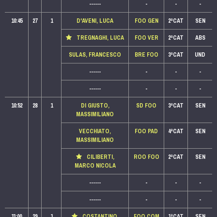
------
-
-
-
10:45
27
1
D'AVENI, LUCA
FOO GEN
2ªCAT
SEN
TREGNAGHI, LUCA
FOO VER
2ªCAT
ABS
SULAS, FRANCESCO
BRE FOO
3ªCAT
UND
------
-
-
-
------
-
-
-
10:52
28
1
DI GIUSTO,
SD FOO
3ªCAT
SEN
MASSIMILIANO
VECCHIATO,
FOO PAD
4ªCAT
SEN
MASSIMILIANO
CILIBERTI,
ROO FOO
2ªCAT
SEN
MARCO NICOLA
------
-
-
-
------
-
-
-
11:00
29
1
COSTANTINO,
FOO COM
1ªCAT
SEN