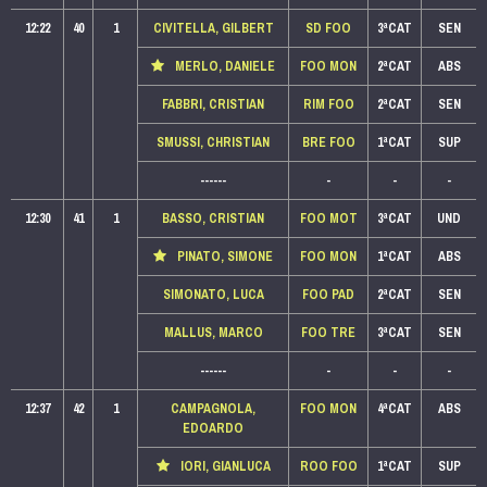
12:22
40
1
CIVITELLA, GILBERT
SD FOO
3ªCAT
SEN
MERLO, DANIELE
FOO MON
2ªCAT
ABS
FABBRI, CRISTIAN
RIM FOO
2ªCAT
SEN
SMUSSI, CHRISTIAN
BRE FOO
1ªCAT
SUP
------
-
-
-
12:30
41
1
BASSO, CRISTIAN
FOO MOT
3ªCAT
UND
PINATO, SIMONE
FOO MON
1ªCAT
ABS
SIMONATO, LUCA
FOO PAD
2ªCAT
SEN
MALLUS, MARCO
FOO TRE
3ªCAT
SEN
------
-
-
-
12:37
42
1
CAMPAGNOLA,
FOO MON
4ªCAT
ABS
EDOARDO
IORI, GIANLUCA
ROO FOO
1ªCAT
SUP