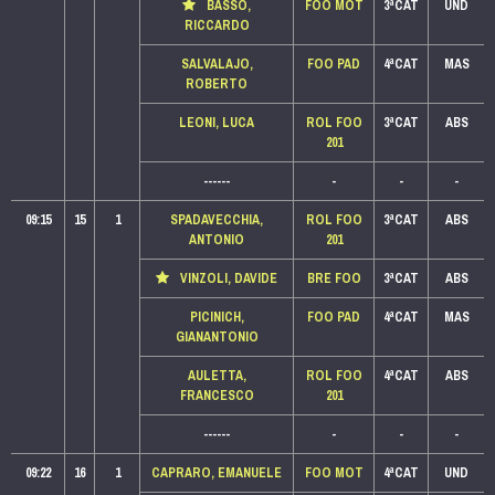
BASSO,
FOO MOT
3ªCAT
UND
RICCARDO
SALVALAJO,
FOO PAD
4ªCAT
MAS
ROBERTO
LEONI, LUCA
ROL FOO
3ªCAT
ABS
201
------
-
-
-
09:15
15
1
SPADAVECCHIA,
ROL FOO
3ªCAT
ABS
ANTONIO
201
VINZOLI, DAVIDE
BRE FOO
3ªCAT
ABS
PICINICH,
FOO PAD
4ªCAT
MAS
GIANANTONIO
AULETTA,
ROL FOO
4ªCAT
ABS
FRANCESCO
201
------
-
-
-
09:22
16
1
CAPRARO, EMANUELE
FOO MOT
4ªCAT
UND