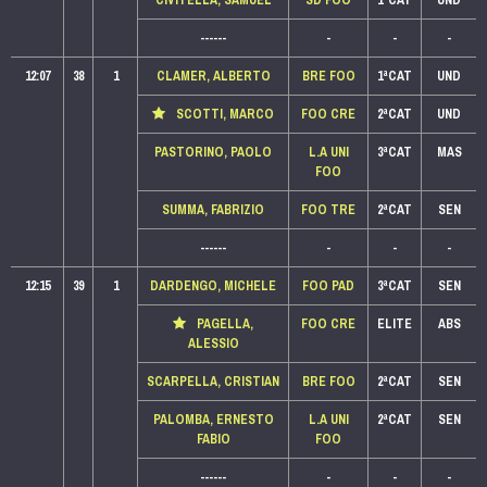
CIVITELLA, SAMUEL
SD FOO
1ªCAT
UND
------
-
-
-
12:07
38
1
CLAMER, ALBERTO
BRE FOO
1ªCAT
UND
SCOTTI, MARCO
FOO CRE
2ªCAT
UND
PASTORINO, PAOLO
L.A UNI
3ªCAT
MAS
FOO
SUMMA, FABRIZIO
FOO TRE
2ªCAT
SEN
------
-
-
-
12:15
39
1
DARDENGO, MICHELE
FOO PAD
3ªCAT
SEN
PAGELLA,
FOO CRE
ELITE
ABS
ALESSIO
SCARPELLA, CRISTIAN
BRE FOO
2ªCAT
SEN
PALOMBA, ERNESTO
L.A UNI
2ªCAT
SEN
FABIO
FOO
------
-
-
-