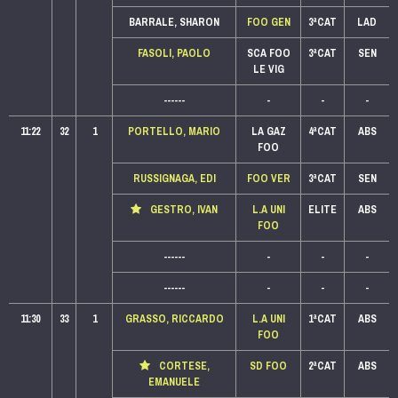
BARRALE, SHARON
FOO GEN
3ªCAT
LAD
FASOLI, PAOLO
SCA FOO
3ªCAT
SEN
LE VIG
------
-
-
-
11:22
32
1
PORTELLO, MARIO
LA GAZ
4ªCAT
ABS
FOO
RUSSIGNAGA, EDI
FOO VER
3ªCAT
SEN
GESTRO, IVAN
L.A UNI
ELITE
ABS
FOO
------
-
-
-
------
-
-
-
11:30
33
1
GRASSO, RICCARDO
L.A UNI
1ªCAT
ABS
FOO
CORTESE,
SD FOO
2ªCAT
ABS
EMANUELE