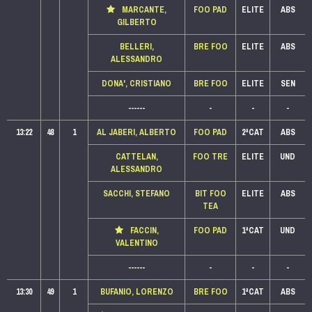
MARCANTE,
FOO PAD
ELITE
ABS
GILBERTO
BELLERI,
BRE FOO
ELITE
ABS
ALESSANDRO
DONA', CRISTIANO
BRE FOO
ELITE
SEN
------
-
-
-
13:22
48
1
AL JABERI, ALBERTO
FOO PAD
2ªCAT
ABS
CATTELAN,
FOO TRE
ELITE
UND
ALESSANDRO
SACCHI, STEFANO
BIT FOO
ELITE
ABS
TEA
FACCIN,
FOO PAD
1ªCAT
UND
VALENTINO
------
-
-
-
13:30
49
1
BUFANIO, LORENZO
BRE FOO
1ªCAT
ABS