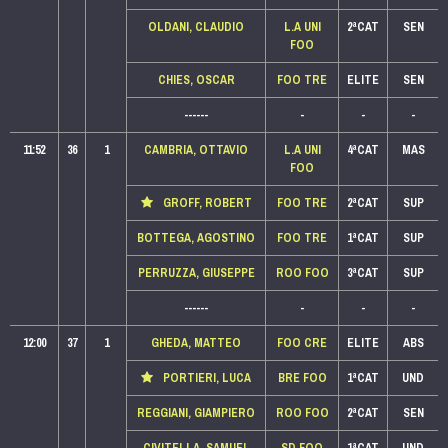
OLDANI, CLAUDIO
L.A UNI
2ªCAT
SEN
FOO
CHIES, OSCAR
FOO TRE
ELITE
SEN
------
-
-
-
11:52
36
1
CAMBRIA, OTTAVIO
L.A UNI
4ªCAT
MAS
FOO
GROFF, ROBERT
FOO TRE
2ªCAT
SUP
BOTTEGA, AGOSTINO
FOO TRE
1ªCAT
SUP
PERRUZZA, GIUSEPPE
ROO FOO
3ªCAT
SUP
------
-
-
-
12:00
37
1
GHEDA, MATTEO
FOO CRE
ELITE
ABS
PORTIERI, LUCA
BRE FOO
1ªCAT
UND
REGGIANI, GIAMPIERO
ROO FOO
2ªCAT
SEN