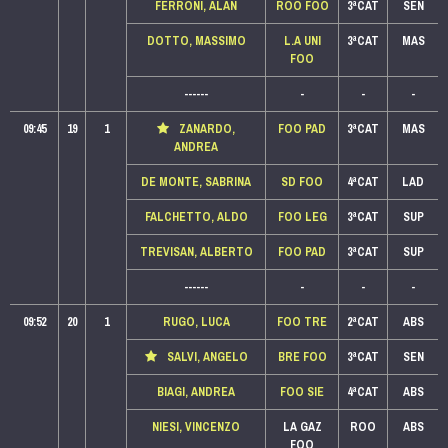
FERRONI, ALAN
ROO FOO
3ªCAT
SEN
DOTTO, MASSIMO
L.A UNI
3ªCAT
MAS
FOO
------
-
-
-
09:45
19
1
ZANARDO,
FOO PAD
3ªCAT
MAS
ANDREA
DE MONTE, SABRINA
SD FOO
4ªCAT
LAD
FALCHETTO, ALDO
FOO LEG
3ªCAT
SUP
TREVISAN, ALBERTO
FOO PAD
3ªCAT
SUP
------
-
-
-
09:52
20
1
RUGO, LUCA
FOO TRE
2ªCAT
ABS
SALVI, ANGELO
BRE FOO
3ªCAT
SEN
BIAGI, ANDREA
FOO SIE
4ªCAT
ABS
NIESI, VINCENZO
LA GAZ
ROO
ABS
FOO