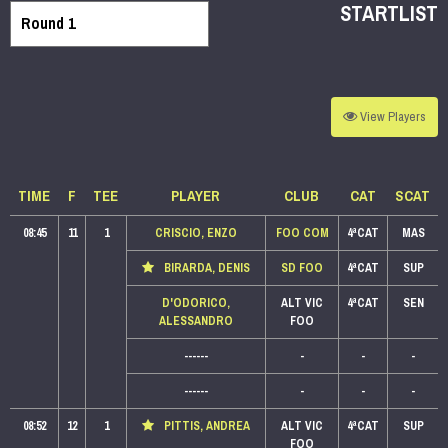
STARTLIST
View
Players
TIME
F
TEE
PLAYER
CLUB
CAT
SCAT
08:45
11
1
CRISCIO, ENZO
FOO COM
4ªCAT
MAS
BIRARDA, DENIS
SD FOO
4ªCAT
SUP
D'ODORICO,
ALT VIC
4ªCAT
SEN
ALESSANDRO
FOO
------
-
-
-
------
-
-
-
08:52
12
1
PITTIS, ANDREA
ALT VIC
4ªCAT
SUP
FOO