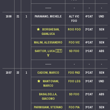
------
-
-
-
10:00
21
1
PARAVANO, MICHELE
ALT VIC
4ªCAT
UND
FOO
BORGHESAN,
ROO FOO
2ªCAT
SEN
GIANLUCA
MALINI, ALESSANDRO
FOO VIC
4ªCAT
SEN
SARTOR, LUCA
🇮🇹
SD FOO
1ªCAT
ABS
🏅
------
-
-
-
10:07
22
1
CADONI, MARCO
FOO PAD
3ªCAT
SEN
MANTOVANI,
FOO LEG
3ªCAT
UND
MARCO
BASALDELLA,
SD FOO
2ªCAT
ABS
GIACOMO
PARMIGIANI, STEFANO
FOO PIA
3ªCAT
SEN