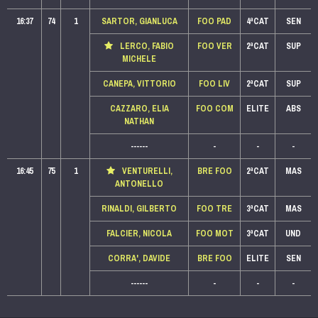
16:37
74
1
SARTOR, GIANLUCA
FOO PAD
4ªCAT
SEN
LERCO, FABIO
FOO VER
2ªCAT
SUP
MICHELE
CANEPA, VITTORIO
FOO LIV
2ªCAT
SUP
CAZZARO, ELIA
FOO COM
ELITE
ABS
NATHAN
------
-
-
-
16:45
75
1
VENTURELLI,
BRE FOO
2ªCAT
MAS
ANTONELLO
RINALDI, GILBERTO
FOO TRE
3ªCAT
MAS
FALCIER, NICOLA
FOO MOT
3ªCAT
UND
CORRA', DAVIDE
BRE FOO
ELITE
SEN
------
-
-
-