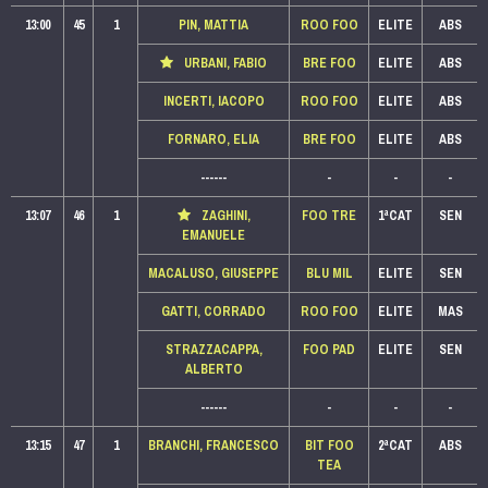
13:00
45
1
PIN, MATTIA
ROO FOO
ELITE
ABS
URBANI, FABIO
BRE FOO
ELITE
ABS
INCERTI, IACOPO
ROO FOO
ELITE
ABS
FORNARO, ELIA
BRE FOO
ELITE
ABS
------
-
-
-
13:07
46
1
ZAGHINI,
FOO TRE
1ªCAT
SEN
EMANUELE
MACALUSO, GIUSEPPE
BLU MIL
ELITE
SEN
GATTI, CORRADO
ROO FOO
ELITE
MAS
STRAZZACAPPA,
FOO PAD
ELITE
SEN
ALBERTO
------
-
-
-
13:15
47
1
BRANCHI, FRANCESCO
BIT FOO
2ªCAT
ABS
TEA