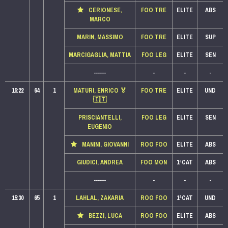
CERIONESE,
FOO TRE
ELITE
ABS
MARCO
MARIN, MASSIMO
FOO TRE
ELITE
SUP
MARCIGAGLIA, MATTIA
FOO LEG
ELITE
SEN
------
-
-
-
15:22
64
1
MATURI, ENRICO
🏅
FOO TRE
ELITE
UND
🇮🇹
PRISCIANTELLI,
FOO LEG
ELITE
SEN
EUGENIO
MANINI, GIOVANNI
ROO FOO
ELITE
ABS
GIUDICI, ANDREA
FOO MON
1ªCAT
ABS
------
-
-
-
15:30
65
1
LAHLAL, ZAKARIA
ROO FOO
1ªCAT
UND
BEZZI, LUCA
ROO FOO
ELITE
ABS