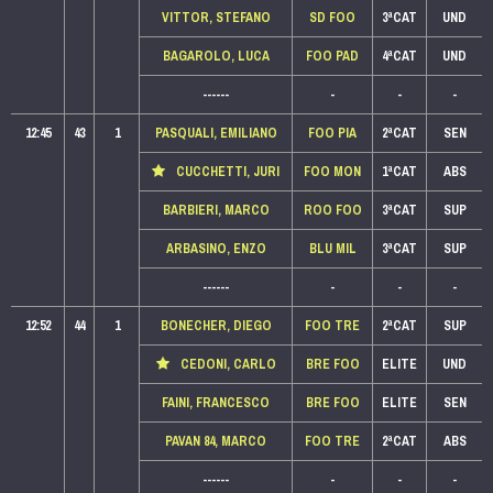
VITTOR, STEFANO
SD FOO
3ªCAT
UND
BAGAROLO, LUCA
FOO PAD
4ªCAT
UND
------
-
-
-
12:45
43
1
PASQUALI, EMILIANO
FOO PIA
2ªCAT
SEN
CUCCHETTI, JURI
FOO MON
1ªCAT
ABS
BARBIERI, MARCO
ROO FOO
3ªCAT
SUP
ARBASINO, ENZO
BLU MIL
3ªCAT
SUP
------
-
-
-
12:52
44
1
BONECHER, DIEGO
FOO TRE
2ªCAT
SUP
CEDONI, CARLO
BRE FOO
ELITE
UND
FAINI, FRANCESCO
BRE FOO
ELITE
SEN
PAVAN 84, MARCO
FOO TRE
2ªCAT
ABS
------
-
-
-