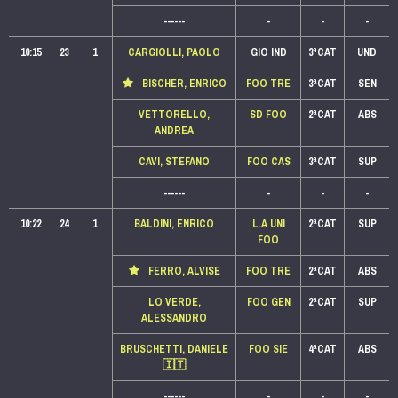
------
-
-
-
10:15
23
1
CARGIOLLI, PAOLO
GIO IND
3ªCAT
UND
BISCHER, ENRICO
FOO TRE
3ªCAT
SEN
VETTORELLO,
SD FOO
2ªCAT
ABS
ANDREA
CAVI, STEFANO
FOO CAS
3ªCAT
SUP
------
-
-
-
10:22
24
1
BALDINI, ENRICO
L.A UNI
2ªCAT
SUP
FOO
FERRO, ALVISE
FOO TRE
2ªCAT
ABS
LO VERDE,
FOO GEN
2ªCAT
SUP
ALESSANDRO
BRUSCHETTI, DANIELE
FOO SIE
4ªCAT
ABS
🇮🇹
------
-
-
-