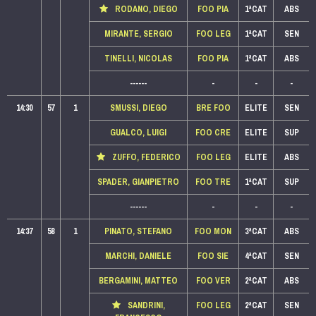
RODANO, DIEGO
FOO PIA
1ªCAT
ABS
MIRANTE, SERGIO
FOO LEG
1ªCAT
SEN
TINELLI, NICOLAS
FOO PIA
1ªCAT
ABS
------
-
-
-
14:30
57
1
SMUSSI, DIEGO
BRE FOO
ELITE
SEN
GUALCO, LUIGI
FOO CRE
ELITE
SUP
ZUFFO, FEDERICO
FOO LEG
ELITE
ABS
SPADER, GIANPIETRO
FOO TRE
1ªCAT
SUP
------
-
-
-
14:37
58
1
PINATO, STEFANO
FOO MON
3ªCAT
ABS
MARCHI, DANIELE
FOO SIE
4ªCAT
SEN
BERGAMINI, MATTEO
FOO VER
2ªCAT
ABS
SANDRINI,
FOO LEG
2ªCAT
SEN