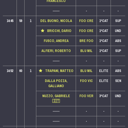
FRANCESCO
------
-
-
-
14:45
59
1
DEL BUONO, NICOLA
FOO CRE
1ªCAT
SUP
BRICCHI, DARIO
FOO CRE
1ªCAT
UND
FUSCO, ANDREA
BRE FOO
1ªCAT
ABS
ALFIERI, ROBERTO
BLU MIL
1ªCAT
SUP
------
-
-
-
14:52
60
1
TRAPANI, MATTEO
BLU MIL
ELITE
ABS
DALLA POZZA,
FOO VIC
ELITE
SEN
GALLIANO
NUZZO, GABRIELE
FOO VER
3ªCAT
UND
🇮🇹
------
-
-
-
------
-
-
-