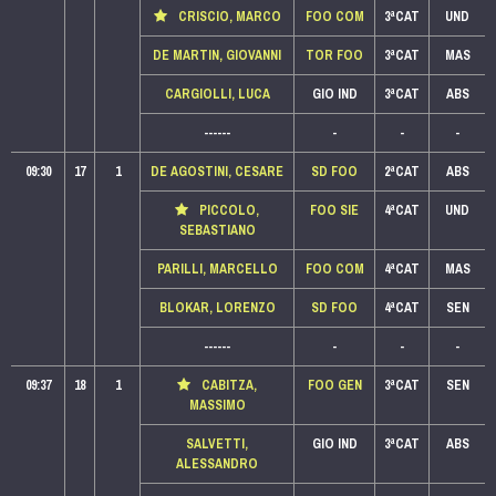
CRISCIO, MARCO
FOO COM
3ªCAT
UND
DE MARTIN, GIOVANNI
TOR FOO
3ªCAT
MAS
CARGIOLLI, LUCA
GIO IND
3ªCAT
ABS
------
-
-
-
09:30
17
1
DE AGOSTINI, CESARE
SD FOO
2ªCAT
ABS
PICCOLO,
FOO SIE
4ªCAT
UND
SEBASTIANO
PARILLI, MARCELLO
FOO COM
4ªCAT
MAS
BLOKAR, LORENZO
SD FOO
4ªCAT
SEN
------
-
-
-
09:37
18
1
CABITZA,
FOO GEN
3ªCAT
SEN
MASSIMO
SALVETTI,
GIO IND
3ªCAT
ABS
ALESSANDRO