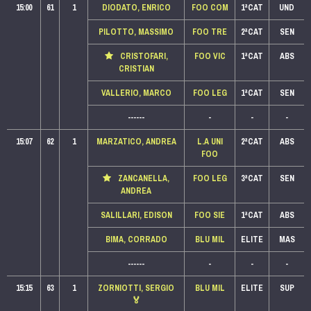
15:00
61
1
DIODATO, ENRICO
FOO COM
1ªCAT
UND
PILOTTO, MASSIMO
FOO TRE
2ªCAT
SEN
CRISTOFARI,
FOO VIC
1ªCAT
ABS
CRISTIAN
VALLERIO, MARCO
FOO LEG
1ªCAT
SEN
------
-
-
-
15:07
62
1
MARZATICO, ANDREA
L.A UNI
2ªCAT
ABS
FOO
ZANCANELLA,
FOO LEG
3ªCAT
SEN
ANDREA
SALILLARI, EDISON
FOO SIE
1ªCAT
ABS
BIMA, CORRADO
BLU MIL
ELITE
MAS
------
-
-
-
15:15
63
1
ZORNIOTTI, SERGIO
BLU MIL
ELITE
SUP
🏅