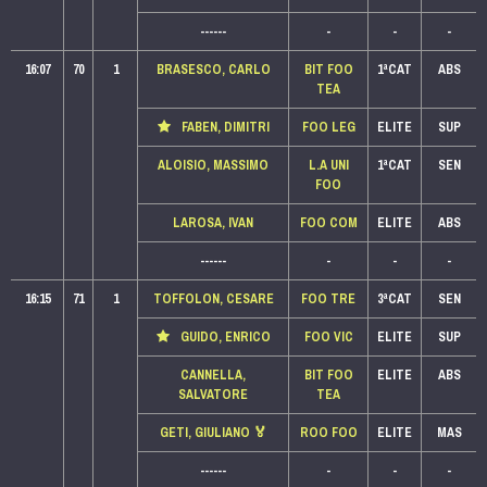
------
-
-
-
16:07
70
1
BRASESCO, CARLO
BIT FOO
1ªCAT
ABS
TEA
FABEN, DIMITRI
FOO LEG
ELITE
SUP
ALOISIO, MASSIMO
L.A UNI
1ªCAT
SEN
FOO
LAROSA, IVAN
FOO COM
ELITE
ABS
------
-
-
-
16:15
71
1
TOFFOLON, CESARE
FOO TRE
3ªCAT
SEN
GUIDO, ENRICO
FOO VIC
ELITE
SUP
CANNELLA,
BIT FOO
ELITE
ABS
SALVATORE
TEA
GETI, GIULIANO
🏅
ROO FOO
ELITE
MAS
------
-
-
-