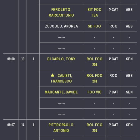
FEROLETO,
BIT FOO
4ªCAT
ABS
MARCANTONIO
TEA
ZUCCOLO, ANDREA
SD FOO
ROO
ABS
------
-
-
-
------
-
-
-
09:00
13
1
DI CARLO, TONY
ROL FOO
4ªCAT
SEN
201
CALISTI,
ROL FOO
ROO
ABS
FRANCESCO
201
MARCANTE, DAVIDE
FOO VIC
3ªCAT
SEN
------
-
-
-
------
-
-
-
09:07
14
1
PIETROPAOLO,
ROL FOO
3ªCAT
SEN
ANTONIO
201