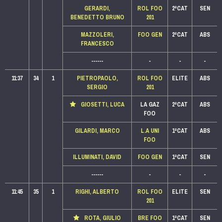
GERARDI,
ROL FOO
2ªCAT
SEN
BENEDETTO BRUNO
201
MAZZOLERI,
FOO GEN
2ªCAT
ABS
FRANCESCO
------
-
-
-
11:37
34
1
PIETROPAOLO,
ROL FOO
ELITE
ABS
SERGIO
201
GIOSETTI, LUCA
LA GAZ
2ªCAT
ABS
FOO
GILARDI, MARCO
L.A UNI
1ªCAT
ABS
FOO
ILLUMINATI, DAVID
FOO GEN
1ªCAT
SEN
------
-
-
-
11:45
35
1
RIGHI, ALBERTO
ROL FOO
ELITE
SEN
201
ROTA, GIULIO
BRE FOO
1ªCAT
SEN