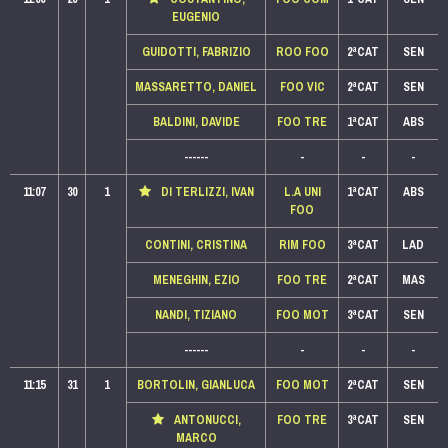
EUGENIO
GUIDOTTI, FABRIZIO
ROO FOO
2ªCAT
SEN
MASSARETTO, DANIEL
FOO VIC
2ªCAT
SEN
BALDINI, DAVIDE
FOO TRE
1ªCAT
ABS
------
-
-
-
11:07
30
1
DI TERLIZZI, IVAN
L.A UNI
1ªCAT
ABS
FOO
CONTINI, CRISTINA
RIM FOO
3ªCAT
LAD
MENEGHIN, EZIO
FOO TRE
2ªCAT
MAS
NANDI, TIZIANO
FOO MOT
3ªCAT
SEN
------
-
-
-
11:15
31
1
BORTOLIN, GIANLUCA
FOO MOT
2ªCAT
SEN
ANTONUCCI,
FOO TRE
3ªCAT
SEN
MARCO