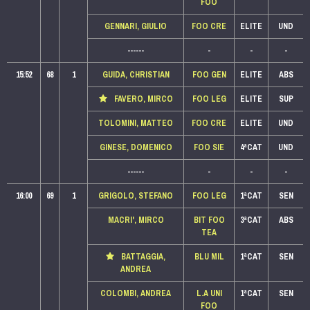
FOO
GENNARI, GIULIO
FOO CRE
ELITE
UND
------
-
-
-
15:52
68
1
GUIDA, CHRISTIAN
FOO GEN
ELITE
ABS
FAVERO, MIRCO
FOO LEG
ELITE
SUP
TOLOMINI, MATTEO
FOO CRE
ELITE
UND
GINESE, DOMENICO
FOO SIE
4ªCAT
UND
------
-
-
-
16:00
69
1
GRIGOLO, STEFANO
FOO LEG
1ªCAT
SEN
MACRI', MIRCO
BIT FOO
3ªCAT
ABS
TEA
BATTAGGIA,
BLU MIL
1ªCAT
SEN
ANDREA
COLOMBI, ANDREA
L.A UNI
1ªCAT
SEN
FOO