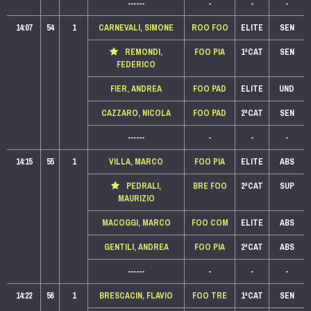
------
-
-
-
14:07
54
1
CARNEVALI, SIMONE
ROO FOO
ELITE
SEN
REMONDI,
FOO PIA
1ªCAT
SEN
FEDERICO
FIER, ANDREA
FOO PAD
ELITE
UND
CAZZARO, NICOLA
FOO PAD
2ªCAT
SEN
------
-
-
-
14:15
55
1
VILLA, MARCO
FOO PIA
ELITE
ABS
PEDRALI,
BRE FOO
2ªCAT
SUP
MAURIZIO
MACOGGI, MARCO
FOO COM
ELITE
ABS
GENTILI, ANDREA
FOO PIA
2ªCAT
ABS
------
-
-
-
14:22
56
1
BRESCACIN, FLAVIO
FOO TRE
1ªCAT
SEN