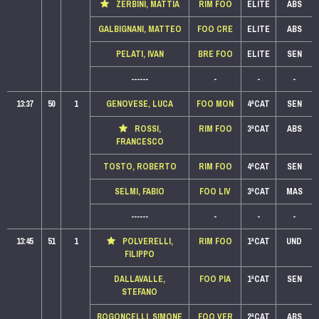
ZERBINI, MATTIA
RIM FOO
ELITE
ABS
GALBIGNANI, MATTEO
FOO CRE
ELITE
ABS
PELATI, IVAN
BRE FOO
ELITE
SEN
------
-
-
-
13:37
50
1
GENOVESE, LUCA
FOO MON
4ªCAT
SEN
ROSSI,
RIM FOO
3ªCAT
ABS
FRANCESCO
TOSTO, ROBERTO
RIM FOO
4ªCAT
SEN
SELMI, FABIO
FOO LIV
3ªCAT
MAS
------
-
-
-
13:45
51
1
POLVERELLI,
RIM FOO
1ªCAT
UND
FILIPPO
DALLAVALLE,
FOO PIA
1ªCAT
SEN
STEFANO
BOGONCELLI, SIMONE
FOO VER
2ªCAT
ABS