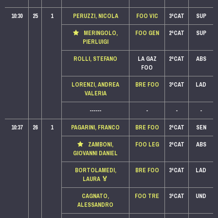
10:30
25
1
PERUZZI, NICOLA
FOO VIC
3ªCAT
SUP
MERINGOLO,
FOO GEN
2ªCAT
SUP
PIERLUIGI
ROLLI, STEFANO
LA GAZ
2ªCAT
ABS
FOO
LORENZI, ANDREA
BRE FOO
3ªCAT
LAD
VALERIA
------
-
-
-
10:37
26
1
PAGARINI, FRANCO
BRE FOO
2ªCAT
SEN
ZAMBONI,
FOO LEG
2ªCAT
ABS
GIOVANNI DANIEL
BORTOLAMEDI,
BRE FOO
3ªCAT
LAD
LAURA
🏅
CAGNATO,
FOO TRE
3ªCAT
UND
ALESSANDRO